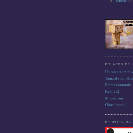
febrero
( 9
►
ENLACES DE 
Un puente entre 
Tamarit spanish 
Emma contando
Realiza2
Monocrom
Glocalsound
BE WITTY MY 