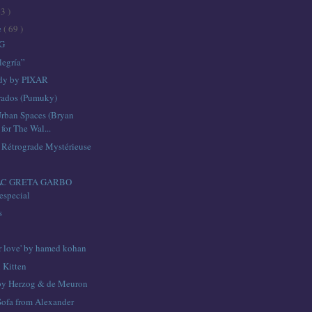
43 )
e
( 69 )
G
egría”
udy by PIXAR
rados (Pumuky)
Urban Spaces (Bryan
 for The Wal...
 Rétrograde Mystérieuse
C GRETA GARBO
especial
s
ur love' by hamed kohan
 Kitten
by Herzog & de Meuron
ofa from Alexander