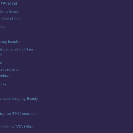
y 5W-30 Oil
iPhone Stand
 Sands Hotel
fice
ping boards
ily Sofabed by Claus
d
se
ives by Mia
enbach
 bag
rimm's Sleeping Beauty
tryman TV Commercial:
arcelona/ RTA-Office