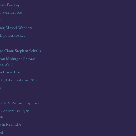
ier iPad bag
irsten Lepore
2
air, Marcel Wanders
D power socket
o Chair, Stephan Schultz
ton Midnight Chrono
lon Watch
er Cover Coat
la, Tibor Kalman 1992
s
tella & Rex & Jurij Lozic
t Concept By Pyry
en
e in Real Life
el