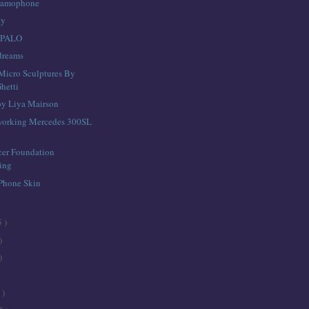
ramophone
hy
 PALO
dreams
 Micro Sculptures By
hetti
y Liya Mairson
 working Mercedes 300SL
cer Foundation
sing
Phone Skin
5 )
)
)
 )