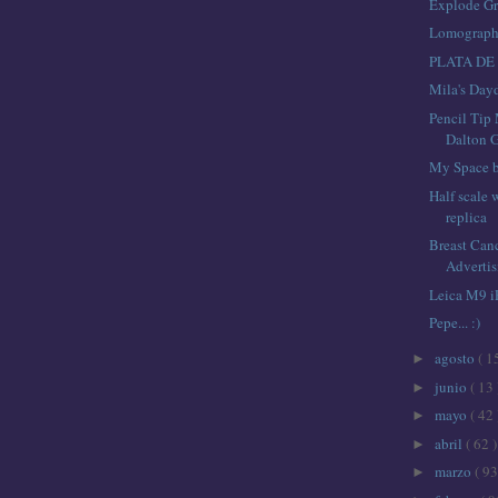
Explode G
Lomograp
PLATA DE
Mila's Day
Pencil Tip
Dalton G
My Space b
Half scale
replica
Breast Can
Adverti
Leica M9 i
Pepe... :)
agosto
( 1
►
junio
( 13 
►
mayo
( 42 
►
abril
( 62 )
►
marzo
( 93
►