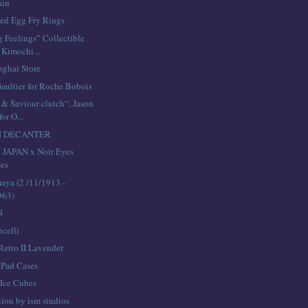
ain
ed Egg Fry Rings
g Feelings” Collectible
 Kimochi...
nghai Store
Gaultier for Roche Bobois
 & Saviour clutch“, Jason
for O...
N DECANTER
 JAPAN x Noir Eyes
ses
ya (2 /11/1913 -
963)
S
celli
Retro II Lavender
iPad Cases
 Ice Cubes
tion by ism studios