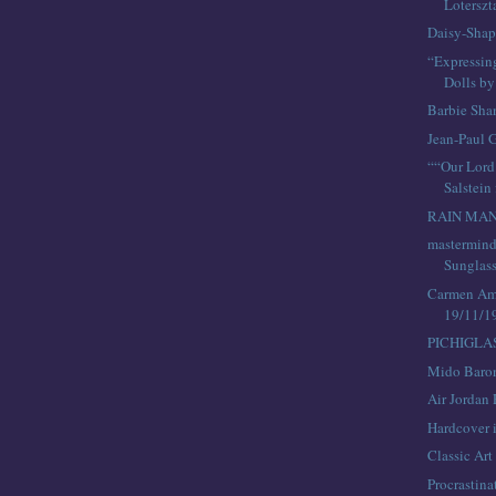
Loterszt
Daisy-Shap
“Expressin
Dolls by
Barbie Sha
Jean-Paul 
““Our Lord
Salstein 
RAIN MA
mastermind
Sunglas
Carmen Ama
19/11/1
PICHIGLA
Mido Baron
Air Jordan 
Hardcover 
Classic Art
Procrastina