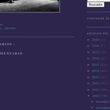
CONTADOR DE
TTY
ON
,
DESIGN
ARCHIVO DEL
2020
( 1 )
►
RIOS :
2018
( 5 )
►
2017
( 18 )
►
OMENTARIO
2016
( 12 )
►
2015
( 43 )
►
2014
( 64 )
►
2013
( 23 )
►
2012
( 152 )
►
2011
( 374 )
►
2010
( 470 )
▼
diciembre
►
noviembr
►