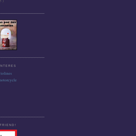
5 )
INTERES
violines
motorcycle
FRIEND!