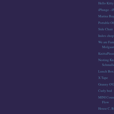
Hello Kitt
iPlunge - 
Marina Bay
Portable Of
Side Chair
Index chop
We are Fam
Molgaar
KnittaPlea
Nesting Kn
Schmall
Lunch Box
X Tape
Granny O'G
Curly bed
MINI Coun
Flow
House C, B