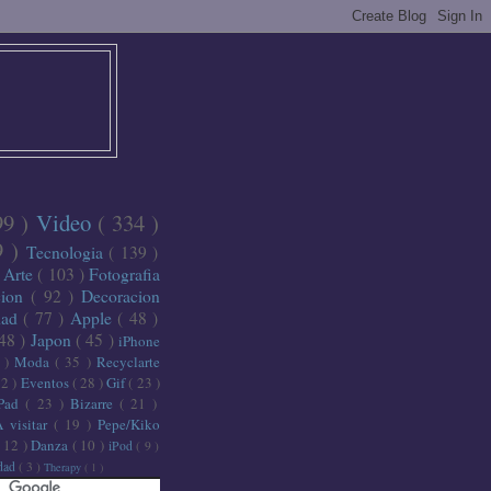
99 )
Video
( 334 )
9 )
Tecnologia
( 139 )
)
Arte
( 103 )
Fotografia
cion
( 92 )
Decoracion
dad
( 77 )
Apple
( 48 )
 48 )
Japon
( 45 )
iPhone
6 )
Moda
( 35 )
Recyclarte
32 )
Eventos
( 28 )
Gif
( 23 )
iPad
( 23 )
Bizarre
( 21 )
A visitar
( 19 )
Pepe/Kiko
( 12 )
Danza
( 10 )
iPod
( 9 )
idad
( 3 )
Therapy
( 1 )