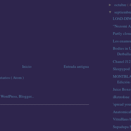
octubre
( 
►
septiembr
▼
LOAD-DIN
“Nozomi Al
Partly clo
Los enamo
Bodies in 
Derballa
Chanel J12
Inicio
Entrada antigua
Sleepypod
MONTBLA
tarios ( Atom )
Edición 
Juice Boxe
iRetrofone
'spread yo
Anatomical
VitraHaus 
Supadupa S