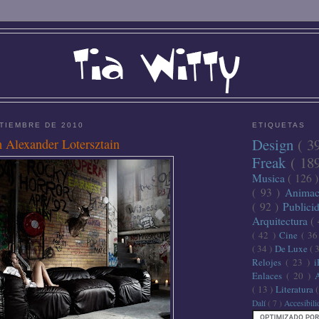
TIEMBRE DE 2010
ETIQUETAS
Design
( 3
 Alexander Lotersztain
Freak
( 18
Musica
( 126 
( 93 )
Anima
( 92 )
Publici
Arquitectura
(
( 42 )
Cine
( 3
( 34 )
De Luxe
( 
Relojes
( 23 )
Enlaces
( 20 )
( 13 )
Literatura
Dalí
( 7 )
Accesibil