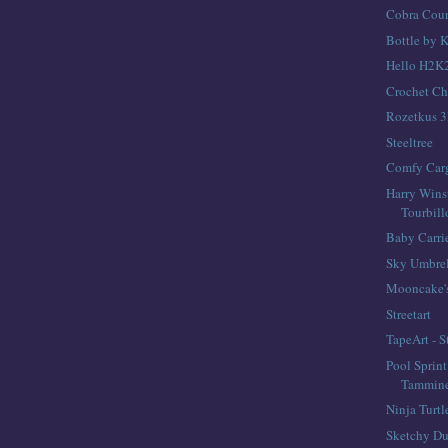
Cobra Cour
Bottle by K
Hello H2K
Crochet Ch
Rozetkus 3
Steeltree
Comfy Carg
Harry Wins
Tourbil
Baby Carri
Sky Umbrel
Mooncake'
Streetart
TapeArt - S
Pool Sprin
Tammin
Ninja Turtl
Sketchy Du