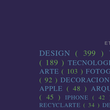
E
DESIGN
( 399 )
( 189 )
TECNOLOG
ARTE
( 103 )
FOTO
( 92 )
DECORACIO
APPLE
( 48 )
ARQ
( 45 )
IPHONE
( 42
RECYCLARTE
( 34 )
D