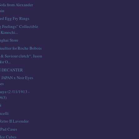
ofa from Alexander
ain
ed Egg Fry Rings
g Feelings” Collectible
 Kimochi...
nghai Store
Gaultier for Roche Bobois
 & Saviour clutch“, Jason
for O...
N DECANTER
 JAPAN x Noir Eyes
ses
ya (2 /11/1913 -
963)
S
celli
Retro II Lavender
iPad Cases
 Ice Cubes