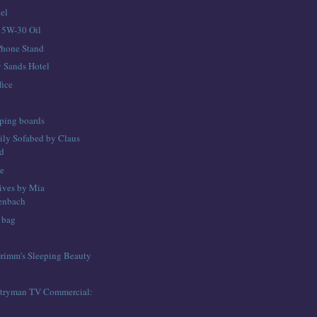
el
y 5W-30 Oil
iPhone Stand
 Sands Hotel
fice
ping boards
ily Sofabed by Claus
d
se
ives by Mia
enbach
 bag
rimm's Sleeping Beauty
tryman TV Commercial: