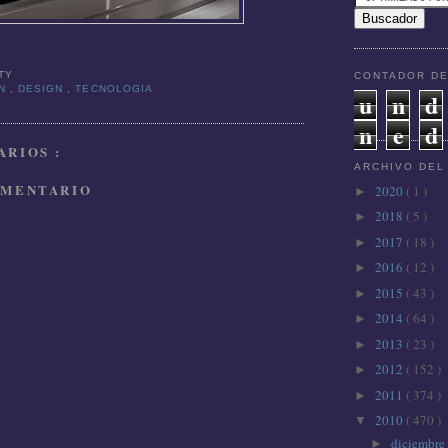
TTY
CONTADOR DE
ON
,
DESIGN
,
TECNOLOGIA
u
n
d
n
e
d
RIOS :
ARCHIVO DEL
OMENTARIO
2020
( 1 )
►
2018
( 5 )
►
2017
( 18 )
►
2016
( 12 )
►
2015
( 43 )
►
2014
( 64 )
►
2013
( 23 )
►
2012
( 152 )
►
2011
( 374 )
►
2010
( 470 )
▼
diciembre
►