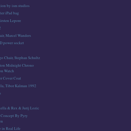
tion by ism studios
ier iPad bag
irsten Lepore
2
air, Marcel Wanders
D power socket
o Chair, Stephan Schultz
ton Midnight Chrono
lon Watch
er Cover Coat
la, Tibor Kalman 1992
s
tella & Rex & Jurij Lozic
t Concept By Pyry
en
e in Real Life