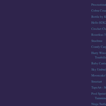
Procrastina
Cobra Cour
Bottle by K
Hello H2K
Crochet Ch
Rozetkus 3
Steeltree
Comfy Carg
Harry Wins
Tourbil
Baby Carri
Sky Umbrel
Mooncake'
Streetart
TapeArt - S
Pool Sprin
Tammin
Ninja Turtl