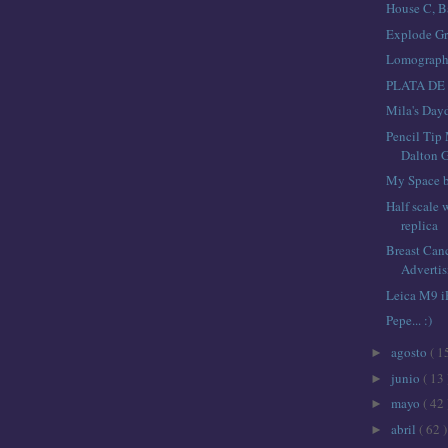
House C, B
Explode G
Lomograp
PLATA DE
Mila's Day
Pencil Tip
Dalton G
My Space b
Half scale
replica
Breast Can
Adverti
Leica M9 i
Pepe... :)
agosto
( 1
►
junio
( 13 
►
mayo
( 42 
►
abril
( 62 )
►