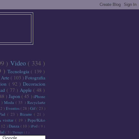
99 )
Video
( 334 )
9 )
Tecnologia
( 139 )
)
Arte
( 103 )
Fotografia
cion
( 92 )
Decoracion
dad
( 77 )
Apple
( 48 )
 48 )
Japon
( 45 )
iPhone
6 )
Moda
( 35 )
Recyclarte
32 )
Eventos
( 28 )
Gif
( 23 )
iPad
( 23 )
Bizarre
( 21 )
A visitar
( 19 )
Pepe/Kiko
( 12 )
Danza
( 10 )
iPod
( 9 )
idad
( 3 )
Therapy
( 1 )