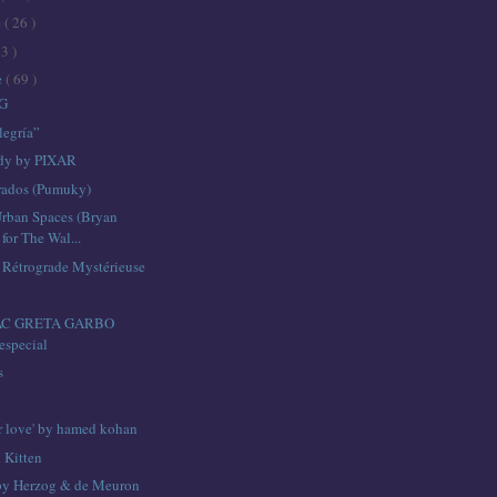
e
( 26 )
43 )
e
( 69 )
G
egría”
udy by PIXAR
rados (Pumuky)
Urban Spaces (Bryan
 for The Wal...
 Rétrograde Mystérieuse
C GRETA GARBO
especial
s
ur love' by hamed kohan
 Kitten
by Herzog & de Meuron