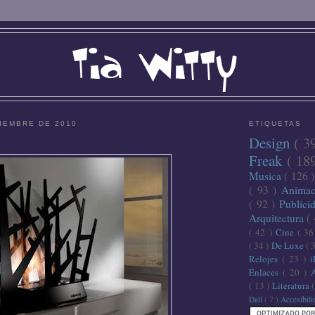
IEMBRE DE 2010
ETIQUETAS
Design
( 3
Freak
( 18
Musica
( 126 
( 93 )
Anima
( 92 )
Publici
Arquitectura
(
( 42 )
Cine
( 3
( 34 )
De Luxe
( 
Relojes
( 23 )
Enlaces
( 20 )
( 13 )
Literatura
Dalí
( 7 )
Accesibil