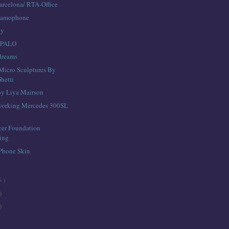
arcelona/ RTA-Office
ramophone
hy
 PALO
dreams
 Micro Sculptures By
hetti
y Liya Mairson
 working Mercedes 300SL
cer Foundation
sing
Phone Skin
5 )
)
)