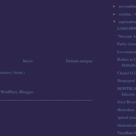
noviembr
►
octubre
( 
►
septiembr
▼
LOAD-DIN
“Nozomi Al
Partly clo
Los enamo
Bodies in 
Inicio
Entrada antigua
Derballa
tarios ( Atom )
Chanel J12
Sleepypod
MONTBLA
Edición 
Juice Boxe
iRetrofone
'spread yo
Anatomical
VitraHaus 