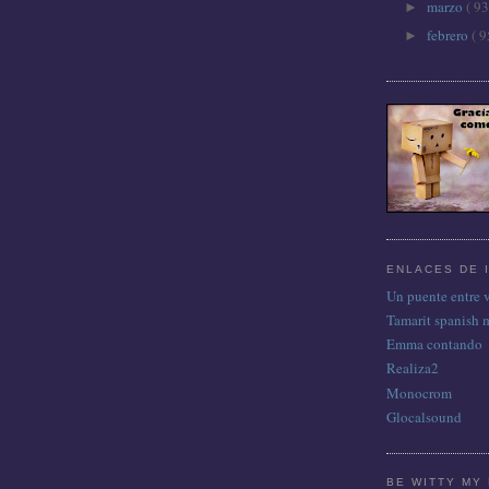
marzo
( 93
►
febrero
( 9
►
ENLACES DE 
Un puente entre 
Tamarit spanish 
Emma contando
Realiza2
Monocrom
Glocalsound
BE WITTY MY 