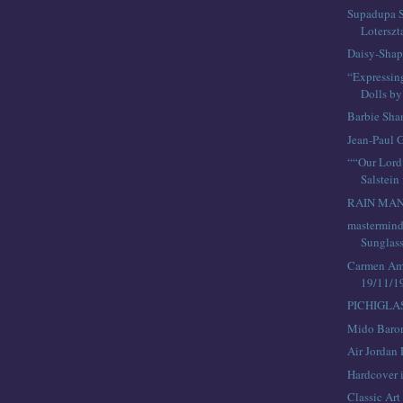
Supadupa S
Loterszt
Daisy-Shap
“Expressin
Dolls by
Barbie Sha
Jean-Paul 
““Our Lord
Salstein 
RAIN MA
mastermind
Sunglas
Carmen Ama
19/11/1
PICHIGLA
Mido Baron
Air Jordan 
Hardcover 
Classic Art