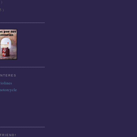
 )
5 )
INTERES
violines
motorcycle
FRIEND!