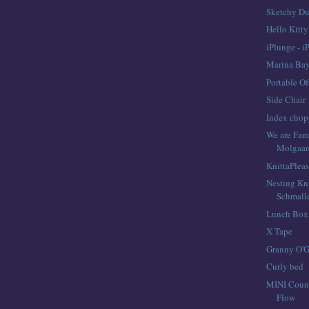
Sketchy Du
Hello Kitt
iPlunge - 
Marina Bay
Portable Of
Side Chair
Index chop
We are Fam
Molgaar
KnittaPlea
Nesting Kn
Schmall
Lunch Box
X Tape
Granny O'G
Curly bed
MINI Coun
Flow