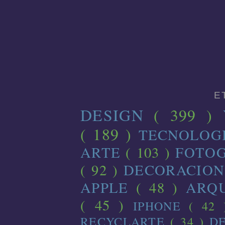
E
DESIGN
( 399 )
( 189 )
TECNOLOG
ARTE
( 103 )
FOTO
( 92 )
DECORACIO
APPLE
( 48 )
ARQ
( 45 )
IPHONE
( 42
RECYCLARTE
( 34 )
D