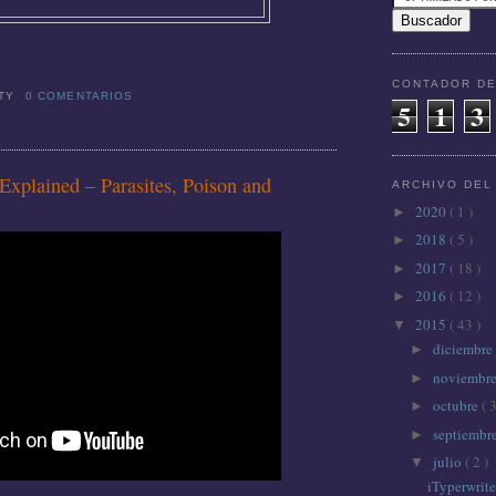
CONTADOR DE
TTY
0 COMENTARIOS
5
1
3
xplained – Parasites, Poison and
ARCHIVO DEL
2020
( 1 )
►
2018
( 5 )
►
2017
( 18 )
►
2016
( 12 )
►
2015
( 43 )
▼
diciembre
►
noviembr
►
octubre
( 3
►
septiembr
►
julio
( 2 )
▼
iTyperwrite