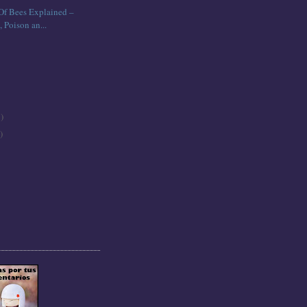
Of Bees Explained –
, Poison an...
 )
)