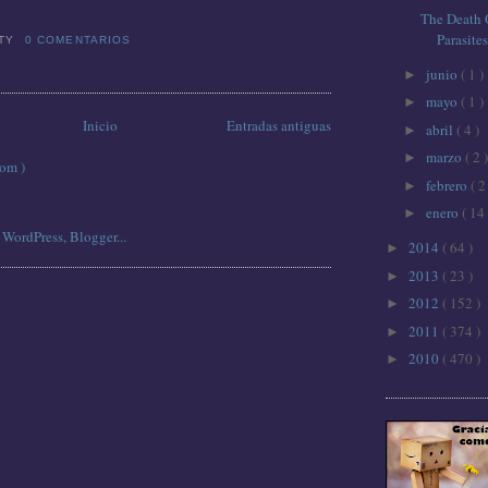
The Death 
Parasites
TTY
0 COMENTARIOS
junio
( 1 )
►
mayo
( 1 )
►
Inicio
Entradas antiguas
abril
( 4 )
►
marzo
( 2 )
►
tom )
febrero
( 2
►
enero
( 14 
►
2014
( 64 )
►
2013
( 23 )
►
2012
( 152 )
►
2011
( 374 )
►
2010
( 470 )
►