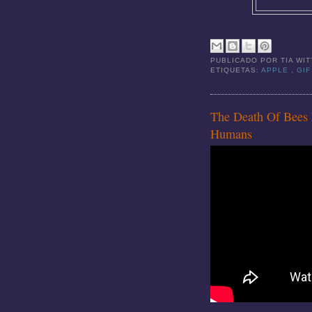
PUBLICADO POR
TIA WI
ETIQUETAS:
APPLE
,
GIF
The Death Of Bees E
Humans