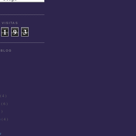
 VISITAS
1
9
3
 BLOG
( 4 )
e
( 6 )
 )
e
( 4 )
r