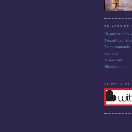
ENLACES DE 
Un puente entre 
Tamarit spanish 
Emma contando
Realiza2
Monocrom
Glocalsound
BE WITTY MY 