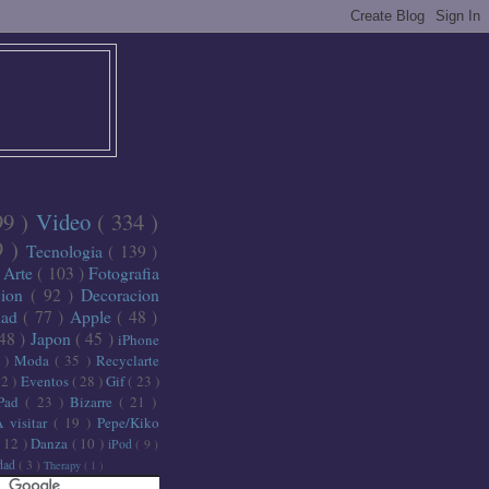
99 )
Video
( 334 )
9 )
Tecnologia
( 139 )
)
Arte
( 103 )
Fotografia
cion
( 92 )
Decoracion
dad
( 77 )
Apple
( 48 )
 48 )
Japon
( 45 )
iPhone
6 )
Moda
( 35 )
Recyclarte
32 )
Eventos
( 28 )
Gif
( 23 )
iPad
( 23 )
Bizarre
( 21 )
A visitar
( 19 )
Pepe/Kiko
( 12 )
Danza
( 10 )
iPod
( 9 )
idad
( 3 )
Therapy
( 1 )