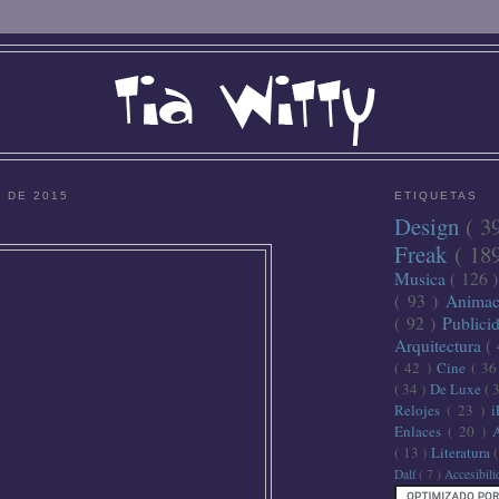
O DE 2015
ETIQUETAS
Design
( 3
Freak
( 18
Musica
( 126 
( 93 )
Anima
( 92 )
Publici
Arquitectura
(
( 42 )
Cine
( 3
( 34 )
De Luxe
( 
Relojes
( 23 )
Enlaces
( 20 )
( 13 )
Literatura
Dalí
( 7 )
Accesibil