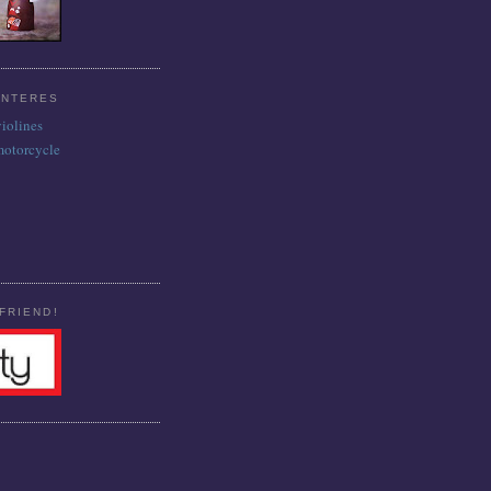
INTERES
violines
motorcycle
FRIEND!