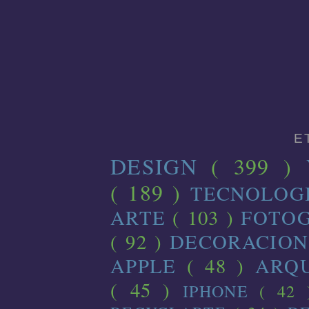
E
DESIGN
( 399 )
( 189 )
TECNOLOG
ARTE
( 103 )
FOTO
( 92 )
DECORACIO
APPLE
( 48 )
ARQ
( 45 )
IPHONE
( 42