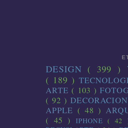
E
DESIGN
( 399 )
( 189 )
TECNOLOG
ARTE
( 103 )
FOTO
( 92 )
DECORACIO
APPLE
( 48 )
ARQ
( 45 )
IPHONE
( 42