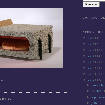
CONTADOR DE
ARCHIVO DEL
2020
( 1 )
►
2018
( 5 )
►
2017
( 18 )
►
2016
( 12 )
►
2015
( 43 )
►
2014
( 64 )
►
2013
( 23 )
►
2012
( 152 )
▼
TTY
noviembr
►
octubre
( 1
►
septiembr
►
RIOS :
julio
( 2 )
►