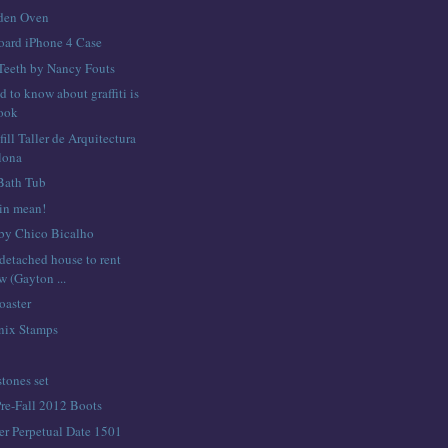
dden Oven
ard iPhone 4 Case
 Teeth by Nancy Fouts
d to know about graffiti is
book
ill Taller de Arquitectura
lona
ath Tub
gin mean!
y Chico Bicalho
detached house to rent
 (Gayton ...
toaster
nix Stamps
stones set
re-Fall 2012 Boots
er Perpetual Date 1501