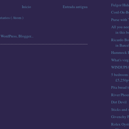
Fulgor Hi
Inicio
Entrada antigua
Cord-On-Bo
tarios ( Atom )
Purse with
All you nee
in this 
Ricardo Bof
in Barce
Hammock B
What's vir
WINDUPS b
5 bedroom 
£5,250pw
Pita bread 
River Phoe
Dirt Devil
Sticks and 
Givenchy P
Rolex Oyst