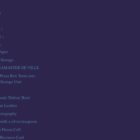
)
 )
3 )
)
aper
 Storage
EAMASTER DE VILLE
Pizza Box Turns into
 Storage Unit
nds 'Dalton' Boot
an Leather
otography
​with a silver teaspoon
 Prison Cell
Business Card