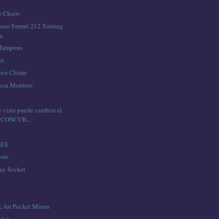
 Chairs
nzo Ferrari 212 Touring
a.
 Tampons
er
Door Chime
Rosa Montero
 vista puede cambiar el
 CONCUR...
IES
ers
ay Socket
 Air Pocket Mirror
bbit