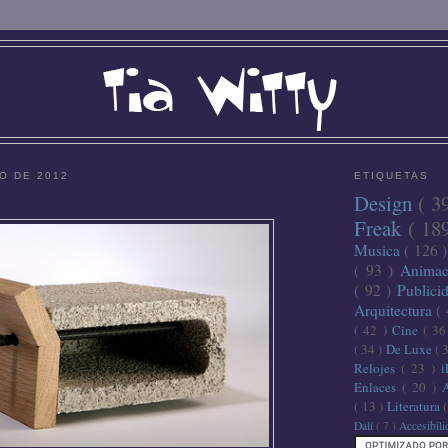
O DE 2012
ETIQUETAS
Design
( 3
Freak
( 18
Musica
( 126 
( 93 )
Anima
( 92 )
Publici
Arquitectura
(
( 42 )
Cine
( 3
( 34 )
De Luxe
( 
Relojes
( 23 )
Enlaces
( 20 )
( 13 )
Literatura
Dalí
( 7 )
Accesibil