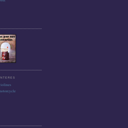
INTERES
violines
motorcycle