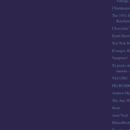
Vintage
Champagne
The 1951 E
Barchett
Chocolate
Fjaril Draw
Star Trek 
El negro, 
Vampires!
Tu punto de
mundo -
VIA UNO
PIG BUDD
Andrew My
The Any W
Stem
Axel Void
MirrorBook
Dancing ra