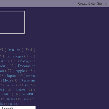
99 )
Video
( 334 )
9 )
Tecnologia
( 139 )
)
Arte
( 103 )
Fotografia
cion
( 92 )
Decoracion
dad
( 77 )
Apple
( 48 )
 48 )
Japon
( 45 )
iPhone
6 )
Moda
( 35 )
Recyclarte
32 )
Eventos
( 28 )
Gif
( 23 )
iPad
( 23 )
Bizarre
( 21 )
A visitar
( 19 )
Pepe/Kiko
( 12 )
Danza
( 10 )
iPod
( 9 )
idad
( 3 )
Therapy
( 1 )