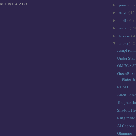
OMENTARIO
junio
( 8 )
►
mayo
( 15 
►
abril
( 6 )
►
marzo
( 28
►
febrero
( 4
►
enero
( 42 
▼
JumpFromP
Under Stair
OMEGA S
GreenBox: 
Plates &
READ
Allen Edmo
Tougher th
Shadow Ph
Ring made ​
Al Capone's
Glammer – 