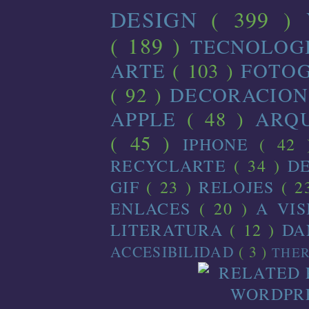
DESIGN
( 399 )
( 189 )
TECNOLOG
ARTE
( 103 )
FOTO
( 92 )
DECORACIO
APPLE
( 48 )
ARQ
( 45 )
IPHONE
( 42
RECYCLARTE
( 34 )
D
GIF
( 23 )
RELOJES
( 2
ENLACES
( 20 )
A VI
LITERATURA
( 12 )
D
ACCESIBILIDAD
( 3 )
THE