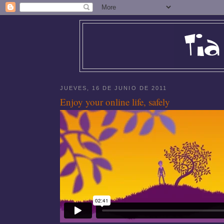
JUEVES, 16 DE JUNIO DE 2011
Enjoy your online life, safely