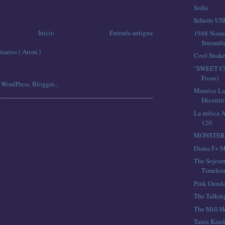
Sofás
Infinite US
Inicio
Entrada antigua
1948 Norm
Streamli
tarios ( Atom )
Cool Snake
"SWEET CH
Fosse)
Maurice La
Décentri
La mítica 
120.
MONSTER
Diana F+ M
The Sojour
Timeless
Pink Gunda
The Talkin
The Mill H
Tania Kand