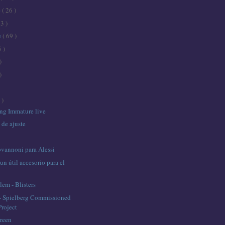
e
( 26 )
43 )
e
( 69 )
5 )
)
)
 )
ing Immature live
 de ajuste
ovannoni para Alessi
n útil accesorio para el
lem - Blisters
- Spielberg Commissioned
Project
reen