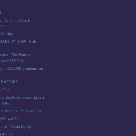
B
an E. Timbs Buick
ner
 Earring
ARITY" (1969 - Bob
croix : The Pontos
que GMT Pink ...
Agfa RSX 200, y además en
 FACTORY
r. Pink
ner Keyboard Seems Like a
 Antiq...
m Robot is Pretty in Pink
g Flower Pot
ouse - Västra Karup
ratsenka