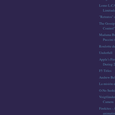
Lomo L-CA
Limitada
"Retratos"
The Gossip 
Control
Madama But
Puccini (
Roulotte de
Underfull
Apple’s Fi
During 2
F5 Titles
Andrew Be
La misión 
O-No Sushi
Voigtländer
Camera
Firekites 
animati