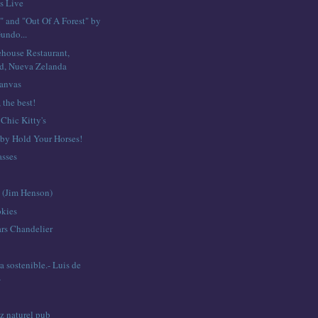
s Live
" and "Out Of A Forest" by
undo...
ehouse Restaurant,
d, Nueva Zelanda
anvas
the best!
Chic Kitty's
 by Hold Your Horses!
asses
 (Jim Henson)
kies
rs Chandelier
a sostenible.- Luis de
-
z naturel pub