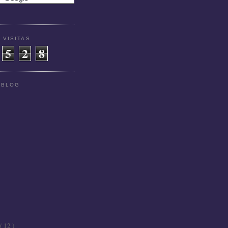
 VISITAS
5
2
8
 BLOG
( 12 )