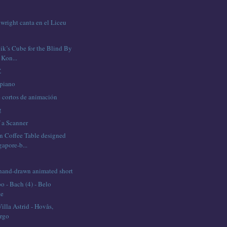
wright canta en el Liceu
ik’s Cube for the Blind By
 Kon...
Z
 piano
e cortos de animación
g
 a Scanner
n Coffee Table designed
gapore-b...
hand-drawn animated short
o - Bach (4) - Belo
te
lla Astrid - Hovås,
rgo