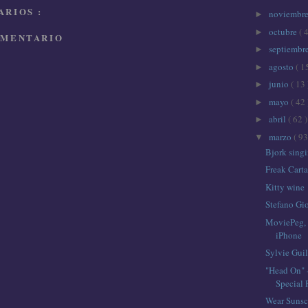
RIOS :
noviembr
►
octubre
( 
►
OMENTARIO
septiembr
►
agosto
( 1
►
junio
( 13 
►
mayo
( 42 
►
abril
( 62 )
►
marzo
( 93
▼
Bjork sing
Freak Carta
Kitty wine
Stefano Gi
MoviePeg, u
iPhone
Sylvie Guil
"Head On" 
Special 
Wear Sunsc