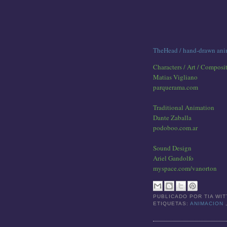
TheHead / hand-drawn ani
Characters / Art / Composi
Matias Vigliano
parquerama.com
Traditional Animation
Dante Zaballa
podoboo.com.ar
Sound Design
Ariel Gandolfo
myspace.com/vanorton
PUBLICADO POR
TIA WI
ETIQUETAS:
ANIMACION