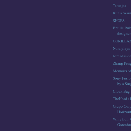
Tatuajes
Rufus Wain
SHOES
Braille Rub
designer
GORILLA
Nora plays
Jornadas d
Zhang Pen
Memoirs of
Sony Fusio
by a Sin
Cloak Bag
TheHead / 
Grupo Corp
Horizon
Wingårdh Vi
Gotenbu