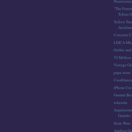
Neurosonic
"The Forest
Tobias G
Yellow Tre
Aucklan
Concrete C
LEICA M6, 
Gothic and 
70 Million
Vintage Gl
papa stour
Casablanca
iPhone Coo
Gummi Bea
w4nw4n
Arquitectur
Garrido 
Store Wars
Aardgas Ga