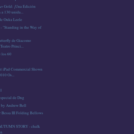
+ Gold: ¡Una Edición
 a 130 unida...
 de Ouka Leele
- "Standing in the Way of
"
terfly de Giacomo
Teatro Princi...
 los 60
rst iPad Commercial Shown
010 Os...
ll
especial de Dug
 by Andrew Bell
 Bessa III Folding Bellows
- AUTUMN STORY - chalk
on