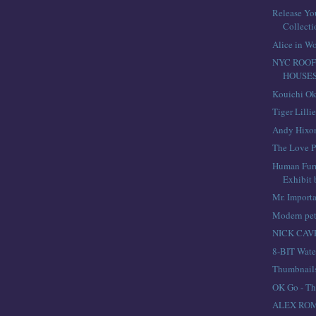
Release You
Collecti
Alice in W
NYC ROO
HOUSE
Kouichi O
Tiger Lilli
Andy Hixo
The Love P
Human Furn
Exhibit
Mr. Import
Modern pet
NICK CAV
8-BIT Wate
Thumbnail
OK Go - Th
ALEX ROM