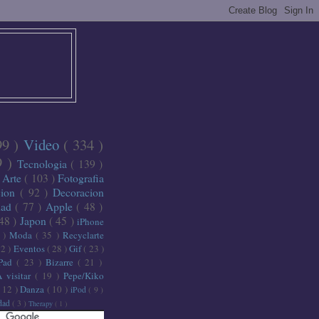
99 )
Video
( 334 )
9 )
Tecnologia
( 139 )
)
Arte
( 103 )
Fotografia
cion
( 92 )
Decoracion
dad
( 77 )
Apple
( 48 )
 48 )
Japon
( 45 )
iPhone
6 )
Moda
( 35 )
Recyclarte
32 )
Eventos
( 28 )
Gif
( 23 )
iPad
( 23 )
Bizarre
( 21 )
A visitar
( 19 )
Pepe/Kiko
( 12 )
Danza
( 10 )
iPod
( 9 )
idad
( 3 )
Therapy
( 1 )