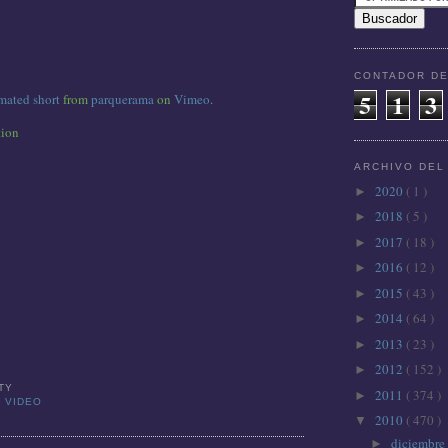
CONTADOR DE
5
1
3
mated short
from
parquerama
on
Vimeo
.
tion
ARCHIVO DEL
2020
( 1 )
►
2018
( 5 )
►
2017
( 18 )
►
2016
( 12 )
►
2015
( 43 )
►
2014
( 64 )
►
2013
( 23 )
►
2012
( 152 )
►
TTY
2011
( 374 )
►
,
VIDEO
2010
( 470 )
▼
diciembre
►