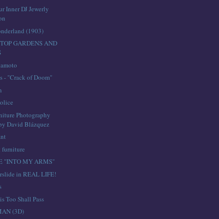
r Inner DJ Jewerly
on
onderland (1903)
FTOP GARDENS AND
S
kamoto
es - "Crack of Doom"
n
olice
iture Photography
 by David Blázquez
ant
 furniture
E "INTO MY ARMS"
rslide in REAL LIFE!
s
is Too Shall Pass
AN (3D)