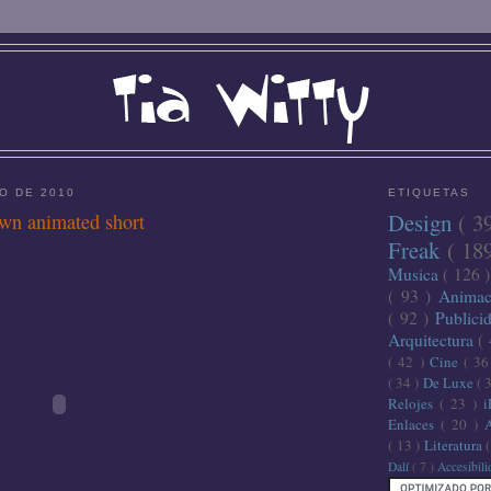
O DE 2010
ETIQUETAS
Design
( 3
wn animated short
Freak
( 18
Musica
( 126 
( 93 )
Anima
( 92 )
Publici
Arquitectura
(
( 42 )
Cine
( 3
( 34 )
De Luxe
( 
Relojes
( 23 )
Enlaces
( 20 )
( 13 )
Literatura
Dalí
( 7 )
Accesibil