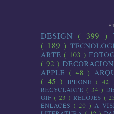
E
DESIGN
( 399 )
( 189 )
TECNOLOG
ARTE
( 103 )
FOTO
( 92 )
DECORACIO
APPLE
( 48 )
ARQ
( 45 )
IPHONE
( 42
RECYCLARTE
( 34 )
D
GIF
( 23 )
RELOJES
( 2
ENLACES
( 20 )
A VI
LITERATURA
( 12 )
D