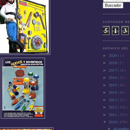
CONTADOR DE
5
1
3
ARCHIVO DEL
2020
( 1 )
►
2018
( 5 )
►
2017
( 18 )
►
2016
( 12 )
►
2015
( 43 )
►
2014
( 64 )
►
2013
( 23 )
►
2012
( 152 )
►
2011
( 374 )
►
2010
( 470 )
▼
diciembre
►