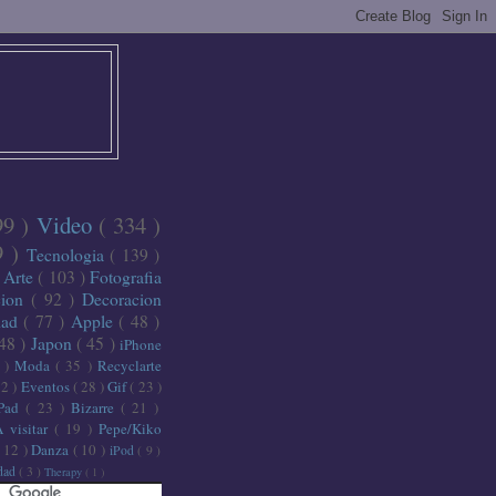
99 )
Video
( 334 )
9 )
Tecnologia
( 139 )
)
Arte
( 103 )
Fotografia
cion
( 92 )
Decoracion
dad
( 77 )
Apple
( 48 )
 48 )
Japon
( 45 )
iPhone
6 )
Moda
( 35 )
Recyclarte
32 )
Eventos
( 28 )
Gif
( 23 )
iPad
( 23 )
Bizarre
( 21 )
A visitar
( 19 )
Pepe/Kiko
( 12 )
Danza
( 10 )
iPod
( 9 )
idad
( 3 )
Therapy
( 1 )