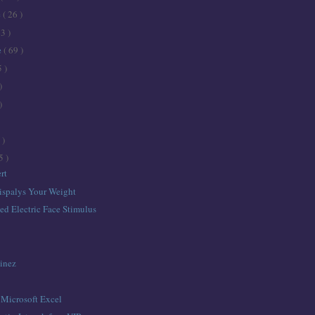
e
( 26 )
43 )
e
( 69 )
5 )
)
)
 )
5 )
ert
ispalys Your Weight
ed Electric Face Stimulus
tinez
 Microsoft Excel