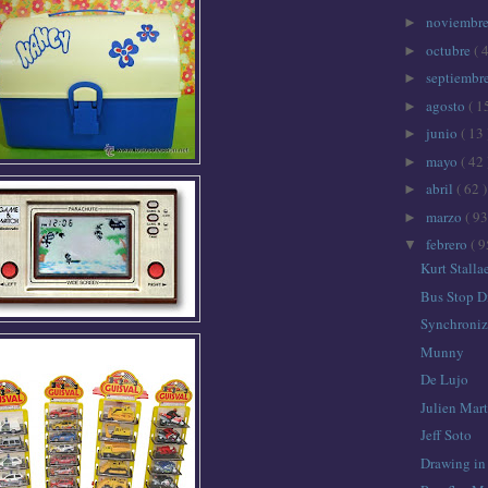
noviembr
►
octubre
( 
►
septiembr
►
agosto
( 1
►
junio
( 13 
►
mayo
( 42 
►
abril
( 62 )
►
marzo
( 93
►
febrero
( 9
▼
Kurt Stalla
Bus Stop D
Synchroniz
Munny
De Lujo
Julien Mar
Jeff Soto
Drawing in