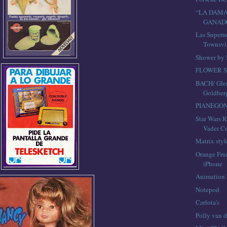
“LA DAMA
GANADO
Las Supern
Townsvil
Shower by 
FLOWER 
BACH/ Glen
Goldber
PIANEGO
Star Wars 
Vader C
Matrix styl
Orange Fru
iPhone
Animation 
Notepod
Carlota's
Polly van d