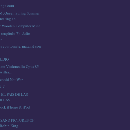
anga.com
 McQueen Spring Summer
reating an...
v Wooden Computer Mice
capítulo 7) - Julio
 -
s con tomate, matamé con
UDIO
para Violoncello Opus 85 -
illia...
ehold Not War
R Z
 EL PAIS DE LAS
ILLAS
ock iPhone & iPod
SAND PICTURES OF
Robin King