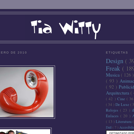
RERO DE 2010
ETIQUETAS
Design
( 3
Freak
( 18
Musica
( 126 
( 93 )
Anima
( 92 )
Publici
Arquitectura
(
( 42 )
Cine
( 3
( 34 )
De Luxe
( 
Relojes
( 23 )
Enlaces
( 20 )
( 13 )
Literatura
Dalí
( 7 )
Accesibil