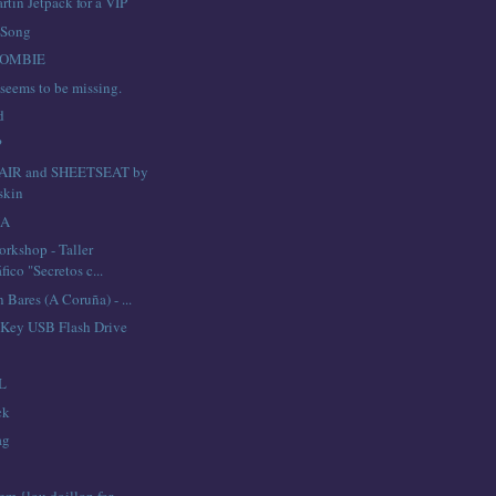
rtin Jetpack for a VIP
 Song
ZOMBIE
seems to be missing.
d
?
IR and SHEETSEAT by
skin
IA
orkshop - Taller
ico "Secretos c...
 Bares (A Coruña) - ...
Key USB Flash Drive
L
ck
ag