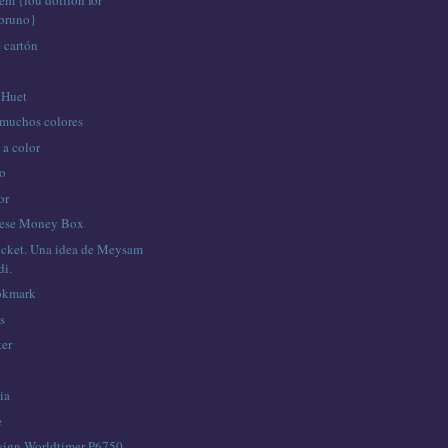
em {lou doillon for
 bruno}
 cartón
 Huet
 muchos colores
 a color
go
or
nese Money Box
cket. Una idea de Meysam
i.
okmark
s
ker
ia
e
sign Worldtimer P6750