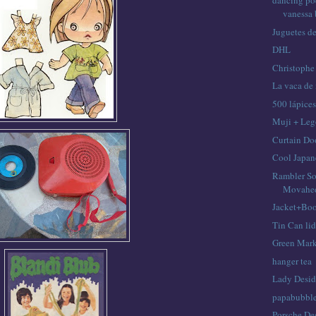
dancing po
vanessa
Juguetes de
DHL
Christophe
La vaca de
500 lápices
Muji + Le
Curtain Do
Cool Japa
Rambler So
Movahed
Jacket+Bo
Tin Can lid
Green Mar
hanger tea
Lady Desid
papabubbl
Porsche De