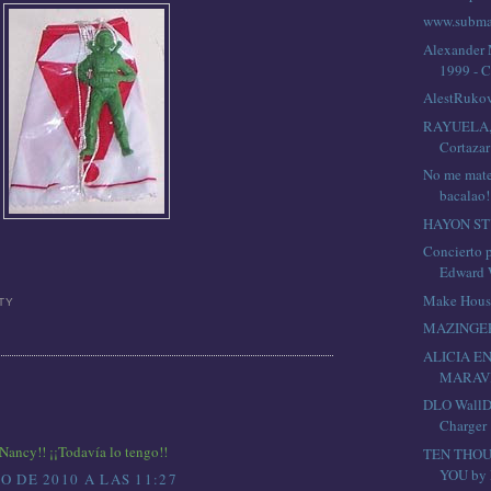
www.subm
Alexander
1999 - C
AlestRuko
RAYUELA, (
Cortazar
No me mate
bacalao!
HAYON ST
Concierto 
Edward W
Make Hous
TTY
MAZINGE
ALICIA EN
MARAV
DLO WallD
Charger
 Nancy!! ¡¡Todavía lo tengo!!
TEN THOU
YOU by 
O DE 2010 A LAS 11:27