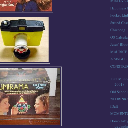
Mini DV Ca
Happiness 
Pocket Lig
Suited Case
Chicobag
OS Calcula
Jesus' Blo
MAURICE B
A SINGLE
CONSTRU
...
Juan Muñoz
2001)
Old School
28 DRINK
iDali
MOMENTO
Domo Kitty,
de Japó