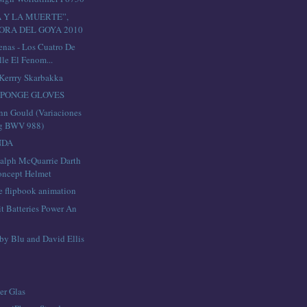
 Y LA MUERTE”,
RA DEL GOYA 2010
enas - Los Cuatro De
le El Fenom...
Kerrry Skarbakka
SPONGE GLOVES
n Gould (Variaciones
g BWV 988)
NDA
Ralph McQuarrie Darth
oncept Helmet
e flipbook animation
it Batteries Power An
by Blu and David Ellis
er Glas