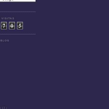
 VISITAS
7
0
5
 BLOG
( 12 )