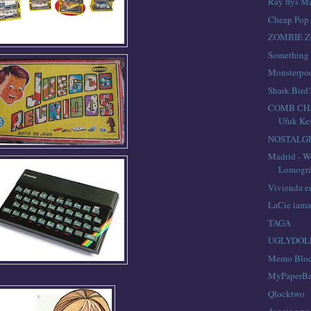
Ray flys Ma
Cheap Pop
ZOMBIE 
Something 
Monsterpo
Shark Bird
COMB CHA
Ufuk Ke
NOSTALG
Madrid - W
Lomográf
Vivienda en
LaCie iama
TAGA
UGLYDOL
Memo Blo
MyPaperB
Qlocktwo