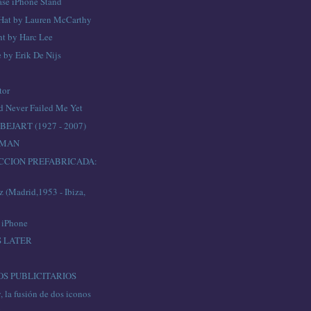
se iPhone Stand
Hat by Lauren McCarthy
ht by Harc Lee
 by Erik De Nijs
tor
od Never Failed Me Yet
EJART (1927 - 2007)
 MAN
CCION PREFABRICADA:
 (Madrid,1953 - Ibiza,
 iPhone
S LATER
S PUBLICITARIOS
 la fusión de dos iconos
n