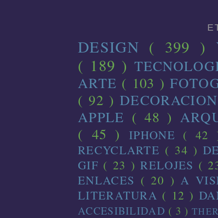
E
DESIGN
( 399 )
( 189 )
TECNOLOG
ARTE
( 103 )
FOTO
( 92 )
DECORACIO
APPLE
( 48 )
ARQ
( 45 )
IPHONE
( 42
RECYCLARTE
( 34 )
D
GIF
( 23 )
RELOJES
( 2
ENLACES
( 20 )
A VI
LITERATURA
( 12 )
D
ACCESIBILIDAD
( 3 )
THE