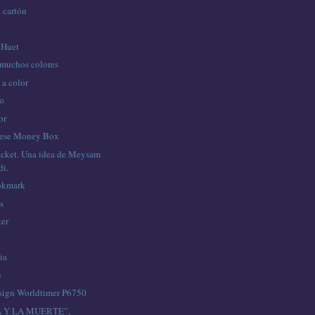
 cartón
 Huet
 muchos colores
 a color
go
or
nese Money Box
cket. Una idea de Meysam
i.
okmark
s
ker
ia
e
sign Worldtimer P6750
 Y LA MUERTE”,