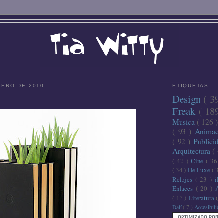
RERO DE 2010
ETIQUETAS
Design
( 3
Freak
( 18
Musica
( 126 
( 93 )
Anima
( 92 )
Publici
Arquitectura
(
( 42 )
Cine
( 3
( 34 )
De Luxe
( 
Relojes
( 23 )
Enlaces
( 20 )
( 13 )
Literatura
Dalí
( 7 )
Accesibil