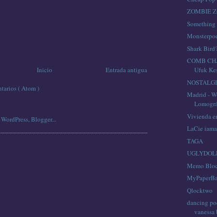
ZOMBIE 
Something 
Monsterpo
Shark Bird
COMB CHA
Inicio
Entrada antigua
Ufuk Ke
NOSTALG
tarios ( Atom )
Madrid - W
Lomográf
Vivienda en
LaCie iama
TAGA
UGLYDOL
Memo Blo
MyPaperB
Qlocktwo
dancing po
vanessa