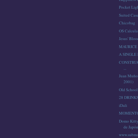
Pocket Lig
Suited Case
Chicobag
OS Calcula
Jesus' Blo
MAURICE B
A SINGLE
CONSTRU
...
Juan Muñoz
2001)
Old School
28 DRINK
iDali
MOMENTO
Domo Kitty,
de Japó
www.subm