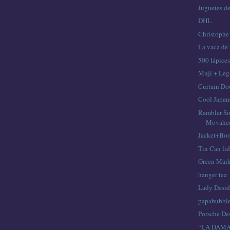
Juguetes de
DHL
Christophe
La vaca de
500 lápices
Muji + Le
Curtain Do
Cool Japa
Rambler So
Movahed
Jacket+Bo
Tin Can lid
Green Mar
hanger tea
Lady Desid
papabubbl
Porsche De
“LA DAMA