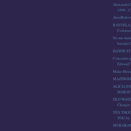
Alexander
1999 - C
AlestRuko
RAYUELA, (
Cortazar
No me mate
bacalao!
HAYON ST
Concierto 
Edward W
Make Hous
MAZINGE
ALICIA EN
MARAV
DLO WallD
Charger
TEN THOU
YOU by 
MURAKAMI