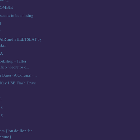
ZOMBIE
seems to be missing.
d
?
IR and SHEETSEAT by
skin
IA
orkshop - Taller
ico "Secretos c...
 Bares (A Coruña) - ...
Key USB Flash Drive
L
ck
ag
em {lou doillon for
 bruno}