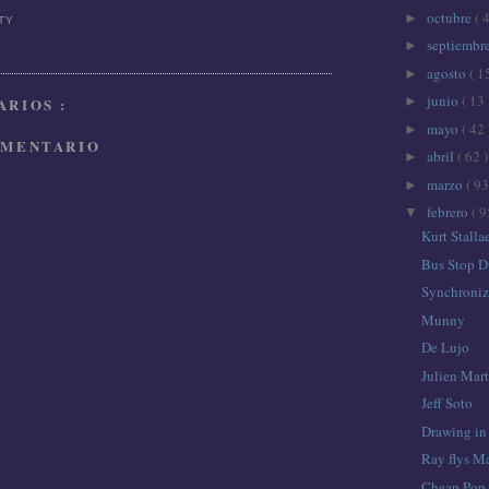
octubre
( 
►
TTY
septiembr
►
agosto
( 1
►
junio
( 13 
►
RIOS :
mayo
( 42 
►
OMENTARIO
abril
( 62 )
►
marzo
( 93
►
febrero
( 9
▼
Kurt Stalla
Bus Stop D
Synchroniz
Munny
De Lujo
Julien Mar
Jeff Soto
Drawing in
Ray flys Ma
Cheap Pop