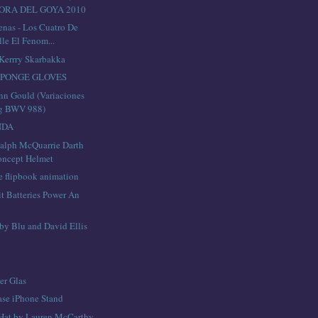
RA DEL GOYA 2010
enas - Los Cuatro De
le El Fenom...
Kerrry Skarbakka
SPONGE GLOVES
n Gould (Variaciones
g BWV 988)
NDA
Ralph McQuarrie Darth
oncept Helmet
e flipbook animation
it Batteries Power An
by Blu and David Ellis
er Glas
se iPhone Stand
Hat by Lauren McCarthy