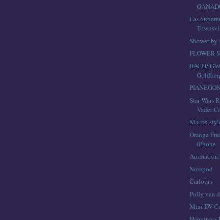
GANADO
Las Supern
Townsvil
Shower by 
FLOWER 
BACH/ Glen
Goldber
PIANEGO
Star Wars 
Vader C
Matrix styl
Orange Fru
iPhone
Animation 
Notepod
Carlota's
Polly van d
Mini DV Ca
Happiness 