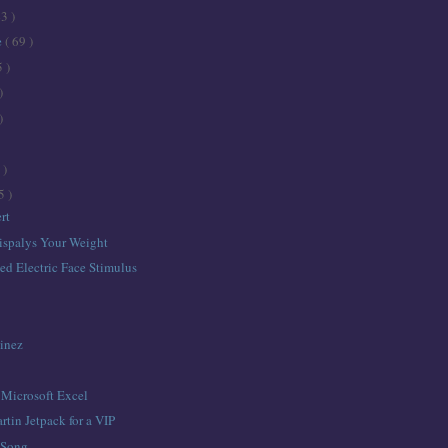
43 )
e
( 69 )
5 )
)
)
 )
5 )
ert
ispalys Your Weight
ed Electric Face Stimulus
tinez
 Microsoft Excel
rtin Jetpack for a VIP
 Song