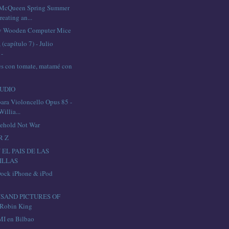
 McQueen Spring Summer
reating an...
v Wooden Computer Mice
capítulo 7) - Julio
 -
s con tomate, matamé con
UDIO
para Violoncello Opus 85 -
illia...
ehold Not War
R Z
 EL PAIS DE LAS
ILLAS
ock iPhone & iPod
SAND PICTURES OF
Robin King
 en Bilbao