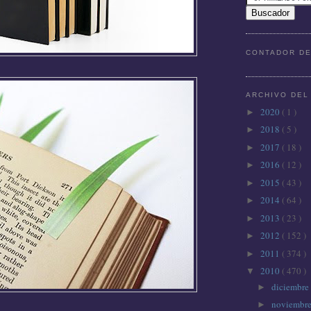
CONTADOR DE
ARCHIVO DEL
2020
( 1 )
►
2018
( 5 )
►
2017
( 18 )
►
2016
( 12 )
►
2015
( 43 )
►
2014
( 64 )
►
2013
( 23 )
►
2012
( 152 )
►
2011
( 374 )
►
2010
( 470 )
▼
diciembre
►
noviembr
►