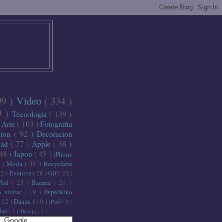
99 )
Video
( 334 )
9 )
Tecnologia
( 139 )
)
Arte
( 103 )
Fotografia
cion
( 92 )
Decoracion
dad
( 77 )
Apple
( 48 )
 48 )
Japon
( 45 )
iPhone
6 )
Moda
( 35 )
Recyclarte
32 )
Eventos
( 28 )
Gif
( 23 )
iPad
( 23 )
Bizarre
( 21 )
A visitar
( 19 )
Pepe/Kiko
( 12 )
Danza
( 10 )
iPod
( 9 )
idad
( 3 )
Therapy
( 1 )