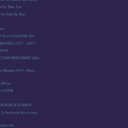
ht by Harc Lee
 by Erik De Nijs
tor
od Never Failed Me Yet
EJART (1927 - 2007)
 MAN
CCION PREFABRICADA:
 (Madrid,1953 - Ibiza,
 iPhone
S LATER
S PUBLICITARIOS
 la fusión de dos iconos
n
anga.com