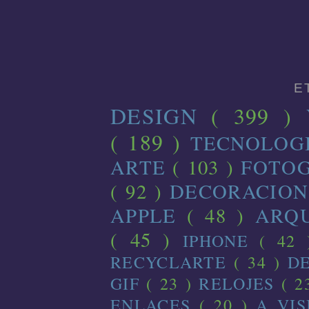
E
DESIGN
( 399 )
( 189 )
TECNOLOG
ARTE
( 103 )
FOTO
( 92 )
DECORACIO
APPLE
( 48 )
ARQ
( 45 )
IPHONE
( 42
RECYCLARTE
( 34 )
D
GIF
( 23 )
RELOJES
( 2
ENLACES
( 20 )
A VI