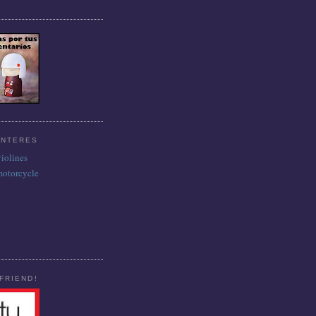
INTERES
violines
motorcycle
FRIEND!