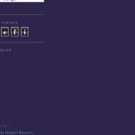
 VISITAS
e
f
i
 BLOG
( 30 )
de Harper's Bazaar y