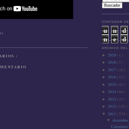
CONTADOR DE
u
n
d
TTY
n
e
d
ARCHIVO DEL
2020
( 1 )
►
RIOS :
2018
( 5 )
►
OMENTARIO
2017
( 18 )
►
2016
( 12 )
►
2015
( 43 )
►
2014
( 64 )
►
2013
( 23 )
►
2012
( 152 )
►
2011
( 374 )
▼
diciembre
▼
Calendario 