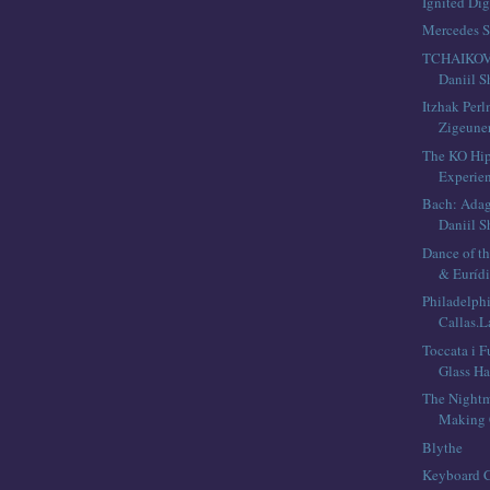
Ignited Dig
Mercedes S
TCHAIKOVS
Daniil Sh
Itzhak Per
Zigeuner
The KO Hi
Experien
Bach: Adag
Daniil Sh
Dance of th
& Eurídic
Philadelph
Callas.
Toccata i F
Glass H
The Nightm
Making 
Blythe
Keyboard C