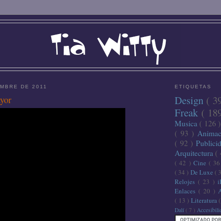
EMBRE DE 2011
ETIQUETAS
Design
( 3
yor
Freak
( 18
Musica
( 126 
( 93 )
Anima
( 92 )
Publici
Arquitectura
(
( 42 )
Cine
( 3
( 34 )
De Luxe
( 
Relojes
( 23 )
Enlaces
( 20 )
( 13 )
Literatura
Dalí
( 7 )
Accesibil