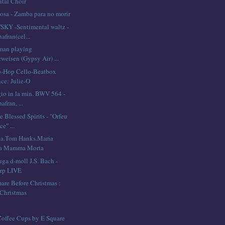
ital Choir
osa - Zamba para no morir
KY -Sentimental waltz -
afran(cel...
lman playing
weisen (Gypsy Air) ...
p-Hop Cello-Beatbox
ce: Julie-O
io in la min. BWV 564 -
afran, ...
e Blessed Spirits - "Orfeu
e" ...
ia.Tom Hanks.Maria
La Mamma Morta
uga d-moll J.S. Bach -
arp LIVE
are Before Christmas :
Christmas
offee Cups by E Square