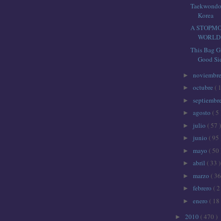
Taekwondo 
Korea
A STOPMO
WORLD
This Bag G
Good Si
noviembr
►
octubre
( 
►
septiembr
►
agosto
( 5 
►
julio
( 57 )
►
junio
( 95 
►
mayo
( 50 
►
abril
( 33 )
►
marzo
( 36
►
febrero
( 2
►
enero
( 18 
►
2010
( 470 )
►