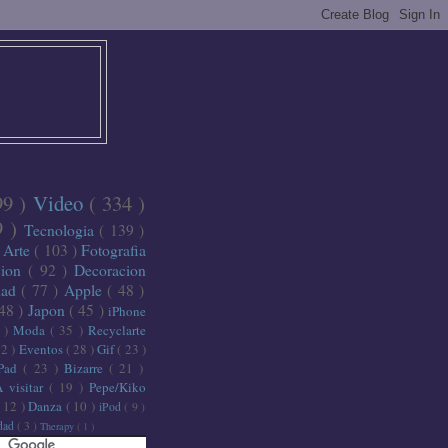
99 )
Video
( 334 )
9 )
Tecnologia
( 139 )
)
Arte
( 103 )
Fotografia
cion
( 92 )
Decoracion
dad
( 77 )
Apple
( 48 )
 48 )
Japon
( 45 )
iPhone
6 )
Moda
( 35 )
Recyclarte
32 )
Eventos
( 28 )
Gif
( 23 )
iPad
( 23 )
Bizarre
( 21 )
A visitar
( 19 )
Pepe/Kiko
( 12 )
Danza
( 10 )
iPod
( 9 )
idad
( 3 )
Therapy
( 1 )