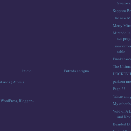
Swarovs
Sapporo Be
The new M
Merry Mirr
Mirando la
sus prop
Transformer
table
Frankenwee
The Ultimat
Inicio
Entrada antigua
HOCKENH
parkour mo
tarios ( Atom )
Page 23
"Entre amig
My other b
Void of A 
and Kevi
Bearded Dr