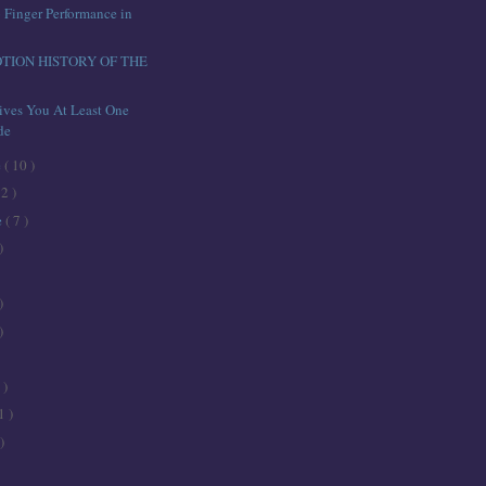
Finger Performance in
TION HISTORY OF THE
ives You At Least One
de
e
( 10 )
12 )
e
( 7 )
)
)
)
 )
1 )
)