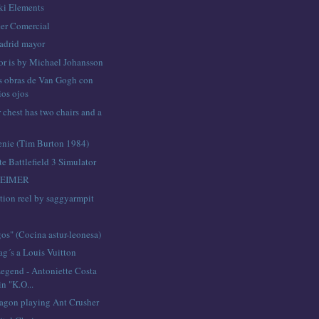
ki Elements
er Comercial
adrid mayor
or is by Michael Johansson
s obras de Van Gogh con
ios ojos
 chest has two chairs and a
nie (Tim Burton 1984)
e Battlefield 3 Simulator
EIMER
tion reel by saggyarmpit
os" (Cocina astur-leonesa)
ag´s a Louis Vuitton
Legend - Antoniette Costa
n "K.O...
agon playing Ant Crusher