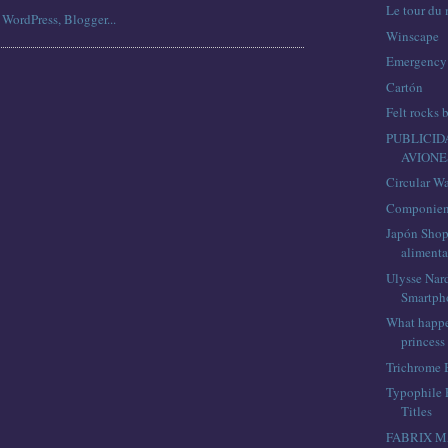
Le tour du
Winscape
Emergency 
Cartón
Felt rocks
PUBLICID
AVIONE
Circular W
Componien
Japón Shop
alimenta
Ulysse Nar
Smartpho
What happe
princess
Trichrome 
Typophile 
Titles
FABRIX M