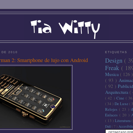
 DE 2010
ETIQUETAS
Design
( 3
rman 2: Smartphone de lujo con Android
Freak
( 18
Musica
( 126 
( 93 )
Anima
( 92 )
Publici
Arquitectura
(
( 42 )
Cine
( 3
( 34 )
De Luxe
( 
Relojes
( 23 )
Enlaces
( 20 )
( 13 )
Literatura
Dalí
( 7 )
Accesibil