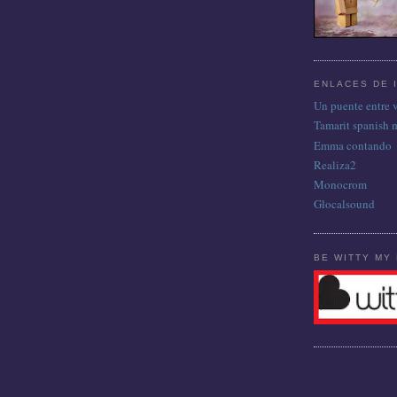
ENLACES DE 
Un puente entre 
Tamarit spanish 
Emma contando
Realiza2
Monocrom
Glocalsound
BE WITTY MY 