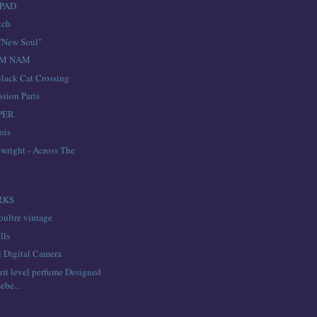
IPAD
tch
"New Soul"
AM NAM
Black Cat Crossing
ssion Paris
PER
ois
wright - Across The
e
 RKS
oultre vintage
lls
 Digital Camera
rit level perfume Designed
ebe...