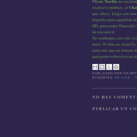
Ulysse Nardin
no escatimó
Cha
exclusivo público, el
que ofrece. Llega con una 
digitales para seguridad d
HD, procesador Freescale
de este móvil.
No conformes con esto, lo
hasta 30 días en
stand-by
nada más que un sistema de
para poder sobrevivir un rat
PUBLICADO POR
TIA WI
ETIQUETAS:
DE LUXE
,
T
NO HAY COMENTA
PUBLICAR UN C