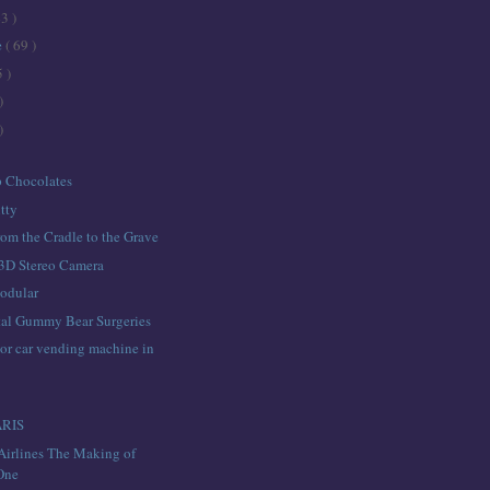
43 )
e
( 69 )
5 )
)
)
 Chocolates
tty
om the Cradle to the Grave
3D Stereo Camera
odular
al Gummy Bear Surgeries
or car vending machine in
ARIS
Airlines The Making of
 One