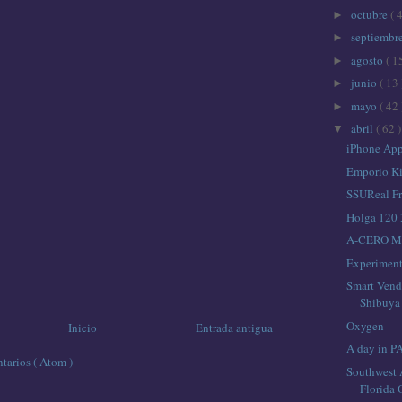
octubre
( 
►
septiembr
►
agosto
( 1
►
junio
( 13 
►
mayo
( 42 
►
abril
( 62 )
▼
iPhone App
Emporio Ki
SSUReal Fr
Holga 120 
A-CERO M
Experiment
Smart Vend
Shibuya
Oxygen
Inicio
Entrada antigua
A day in P
tarios ( Atom )
Southwest 
Florida