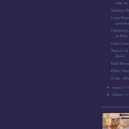
with An
Japanese St
Louis Sclav
moderna 
Christian L
en París
Libro Lom
Nureyev & 
Show)
Desk Phone
Ethav: Sle
iCade - iP
marzo
( 93
►
febrero
( 9
►