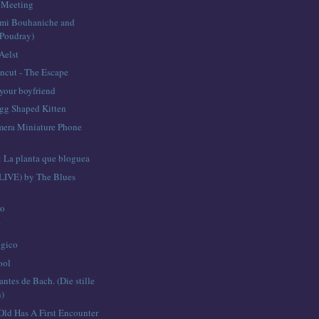
Meeting
émi Bouhaniche and
Poudray)
Aelst
Uncut - The Escape
 your boyfriend
gg Shaped Kitten
mera Miniature Phone
: La planta que bloguea
LIVE) by The Blues
ro
í
ógico
ool
 antes de Bach. (Die stille
h)
Old Has A First Encounter