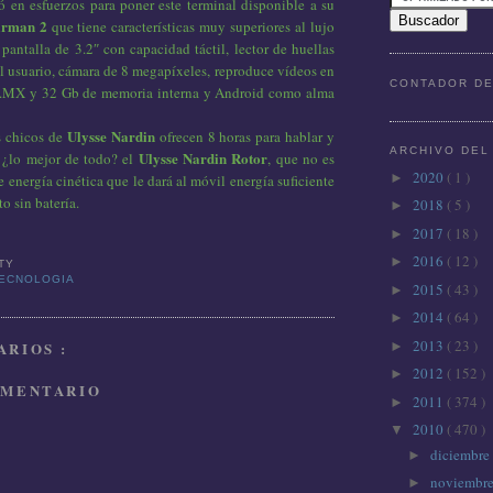
 en esfuerzos para poner este terminal disponible a su
irman 2
que tiene características muy superiores al lujo
pantalla de 3.2″ con capacidad táctil, lector de huellas
el usuario, cámara de 8 megapíxeles, reproduce vídeos en
CONTADOR DE
 i.MX y 32 Gb de memoria interna y Android como alma
Ulysse Nardin
s chicos de
ofrecen 8 horas para hablar y
ARCHIVO DEL
Ulysse Nardin Rotor
, ¿lo mejor de todo? el
, que no es
2020
( 1 )
►
 energía cinética que le dará al móvil energía suficiente
o sin batería.
2018
( 5 )
►
2017
( 18 )
►
2016
( 12 )
►
TTY
ECNOLOGIA
2015
( 43 )
►
2014
( 64 )
►
2013
( 23 )
►
RIOS :
2012
( 152 )
►
OMENTARIO
2011
( 374 )
►
2010
( 470 )
▼
diciembre
►
noviembr
►