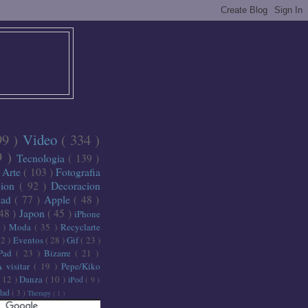
99 )
Video
( 334 )
9 )
Tecnologia
( 139 )
)
Arte
( 103 )
Fotografia
cion
( 92 )
Decoracion
dad
( 77 )
Apple
( 48 )
 48 )
Japon
( 45 )
iPhone
6 )
Moda
( 35 )
Recyclarte
32 )
Eventos
( 28 )
Gif
( 23 )
iPad
( 23 )
Bizarre
( 21 )
A visitar
( 19 )
Pepe/Kiko
( 12 )
Danza
( 10 )
iPod
( 9 )
idad
( 3 )
Therapy
( 1 )