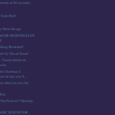
 monde en 80 secondes
Toilet Roll
 by Molo Design
AD DE NH HOTELES EN
S
alking Bookshelf
do by Glocal Sound
: Tienda Online de
ción.
din Chairman 2:
ne de lujo con A...
ns after you save the
Blue
Film Festival 5 Opening
AGIC SLEEVE FOR