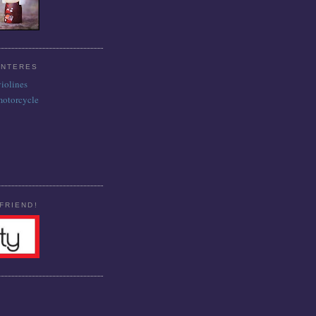
INTERES
violines
motorcycle
FRIEND!