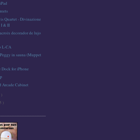
 iPad
reets
is Quartet - Divinazione
I & II
acroix decorador de lujo
o L-CA
Peggy in sauna (Muppet
 Dock for iPhone
ep
ad Arcade Cabinet
 )
5 )