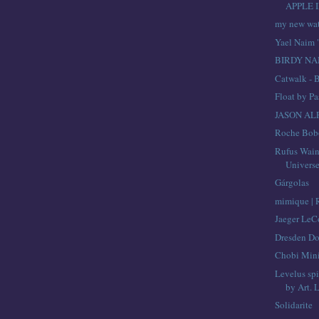
APPLE 
my new wa
Yael Naim 
BIRDY N
Catwalk - 
Float by Pa
JASON AL
Roche Bob
Rufus Wain
Univers
Gárgolas
mimique |
Jaeger LeC
Dresden Do
Chobi Mini
Levelus spi
by Art. L
Solidarite