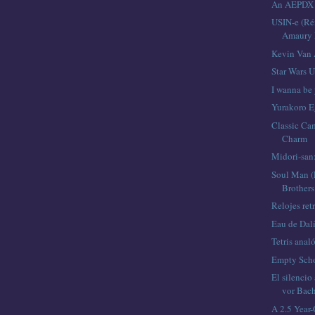
An AEPDX 
USIN-e (R
Amaury 
Kevin Van 
Star Wars 
I wanna be
Yurakoro E
Classic Ca
Charm
Midori-san
Soul Man (
Brothers
Relojes ret
Eau de Dal
Tetris anal
Empty Sch
El silencio
vor Bac
A 2.5 Year-