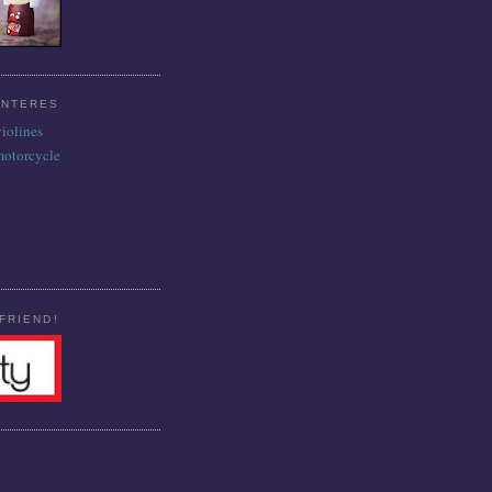
INTERES
violines
motorcycle
FRIEND!