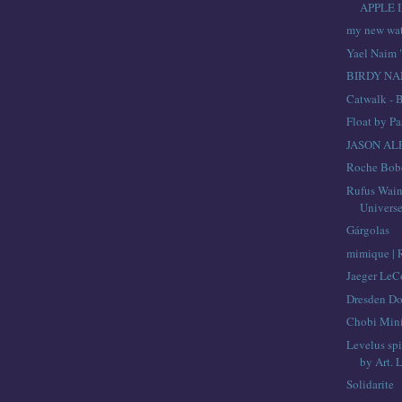
APPLE 
my new wa
Yael Naim 
BIRDY N
Catwalk - 
Float by Pa
JASON AL
Roche Bob
Rufus Wain
Univers
Gárgolas
mimique |
Jaeger LeC
Dresden Do
Chobi Mini
Levelus spi
by Art. L
Solidarite