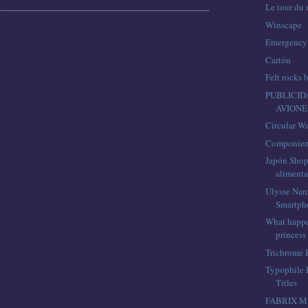
Le tour du
Winscape
Emergency 
Cartón
Felt rocks
PUBLICID
AVIONE
Circular W
Componien
Japón Shop
alimenta
Ulysse Nar
Smartpho
What happe
princess
Trichrome 
Typophile 
Titles
FABRIX M