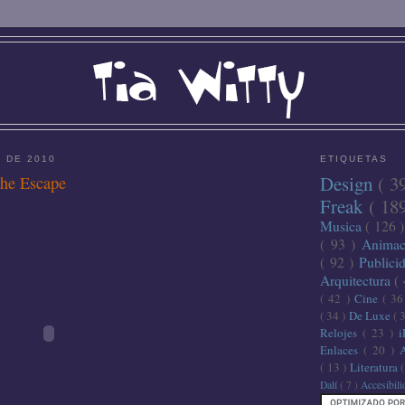
L DE 2010
ETIQUETAS
Design
( 3
The Escape
Freak
( 18
Musica
( 126 
( 93 )
Anima
( 92 )
Publici
Arquitectura
(
( 42 )
Cine
( 3
( 34 )
De Luxe
( 
Relojes
( 23 )
Enlaces
( 20 )
( 13 )
Literatura
Dalí
( 7 )
Accesibil