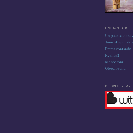
ENLACES DE 
Un puente entre 
Tamarit spanish 
Emma contando
Realiza2
Monocrom
Glocalsound
BE WITTY MY 