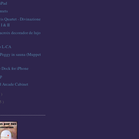
 iPad
reets
is Quartet - Divinazione
I & II
acroix decorador de lujo
o L-CA
Peggy in sauna (Muppet
 Dock for iPhone
ep
ad Arcade Cabinet
 )
5 )