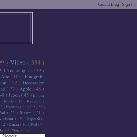
99 )
Video
( 334 )
9 )
Tecnologia
( 139 )
)
Arte
( 103 )
Fotografia
cion
( 92 )
Decoracion
dad
( 77 )
Apple
( 48 )
 48 )
Japon
( 45 )
iPhone
6 )
Moda
( 35 )
Recyclarte
32 )
Eventos
( 28 )
Gif
( 23 )
iPad
( 23 )
Bizarre
( 21 )
A visitar
( 19 )
Pepe/Kiko
( 12 )
Danza
( 10 )
iPod
( 9 )
idad
( 3 )
Therapy
( 1 )