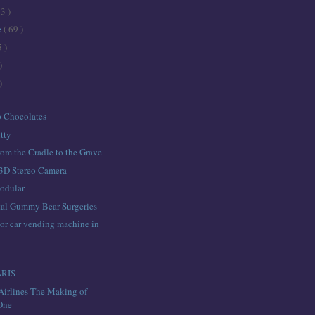
43 )
e
( 69 )
5 )
)
)
 Chocolates
tty
om the Cradle to the Grave
3D Stereo Camera
odular
al Gummy Bear Surgeries
or car vending machine in
ARIS
Airlines The Making of
 One