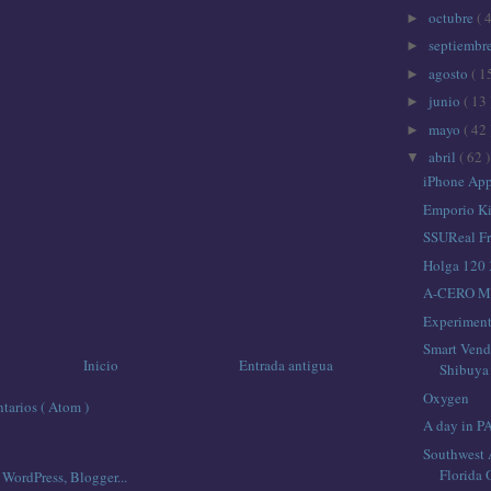
octubre
( 
►
septiembr
►
agosto
( 1
►
junio
( 13 
►
mayo
( 42 
►
abril
( 62 )
▼
iPhone App
Emporio Ki
SSUReal Fr
Holga 120 
A-CERO M
Experiment
Smart Vend
Inicio
Entrada antigua
Shibuya
Oxygen
tarios ( Atom )
A day in P
Southwest 
Florida