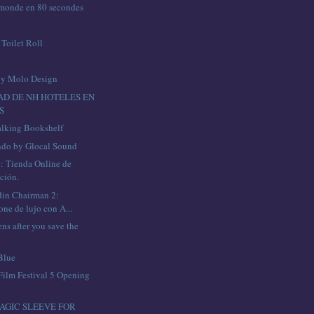
 monde en 80 secondes
Toilet Roll
 by Molo Design
AD DE NH HOTELES EN
S
alking Bookshelf
do by Glocal Sound
: Tienda Online de
ción.
din Chairman 2:
ne de lujo con A...
ns after you save the
Blue
Film Festival 5 Opening
AGIC SLEEVE FOR