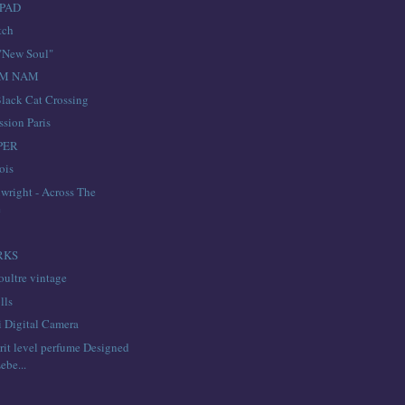
IPAD
tch
"New Soul"
AM NAM
Black Cat Crossing
ssion Paris
PER
ois
wright - Across The
e
 RKS
oultre vintage
lls
 Digital Camera
rit level perfume Designed
ebe...