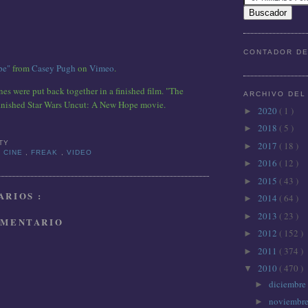
CONTADOR DE
pe"
from
Casey Pugh
on
Vimeo
.
es were put back together in a finished film. "The
ARCHIVO DEL
 finished Star Wars Uncut: A New Hope movie.
2020
( 1 )
►
2018
( 5 )
►
TTY
2017
( 18 )
►
,
CINE
,
FREAK
,
VIDEO
2016
( 12 )
►
2015
( 43 )
►
RIOS :
2014
( 64 )
►
2013
( 23 )
►
OMENTARIO
2012
( 152 )
►
2011
( 374 )
►
2010
( 470 )
▼
diciembre
►
noviembr
►