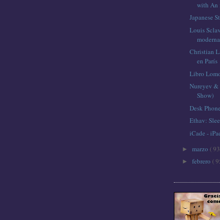
with An
Japanese St
Louis Sclav
moderna 
Christian L
en París
Libro Lom
Nureyev & 
Show)
Desk Phone
Ethav: Sle
iCade - iP
marzo
( 93
►
febrero
( 9
►