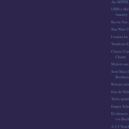
An AEPDX 
USIN-e (R
Amaury 
Kevin Van 
Star Wars 
I wanna be
Yurakoro E
Classic Ca
Charm
Midori-san
Soul Man (
Brothers
Relojes ret
Eau de Dal
Tetris anal
Empty Sch
El silencio
vor Bac
A 2.5 Year-