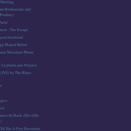
Meeting
émi Bouhaniche and
Poudray)
Aelst
Uncut - The Escape
 your boyfriend
gg Shaped Kitten
mera Miniature Phone
: La planta que bloguea
LIVE) by The Blues
ro
í
ógico
ool
 antes de Bach. (Die stille
h)
Old Has A First Encounter