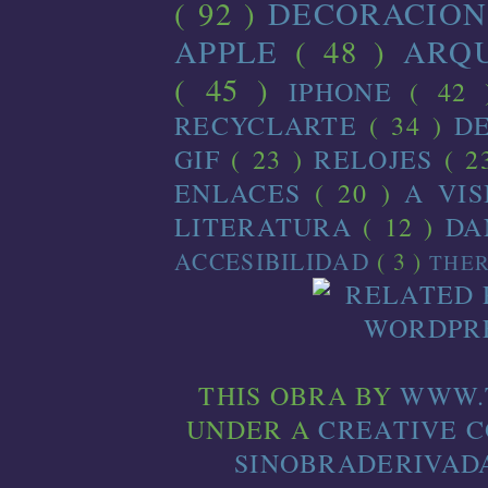
( 92 )
DECORACIO
APPLE
( 48 )
ARQ
( 45 )
IPHONE
( 42
RECYCLARTE
( 34 )
D
GIF
( 23 )
RELOJES
( 2
ENLACES
( 20 )
A VI
LITERATURA
( 12 )
D
ACCESIBILIDAD
( 3 )
THE
THIS
OBRA
BY
WWW.
UNDER A
CREATIVE 
SINOBRADERIVADA