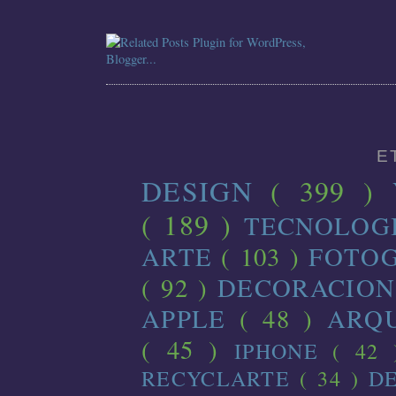
E
DESIGN
( 399 )
( 189 )
TECNOLOG
ARTE
( 103 )
FOTO
( 92 )
DECORACIO
APPLE
( 48 )
ARQ
( 45 )
IPHONE
( 42
RECYCLARTE
( 34 )
D