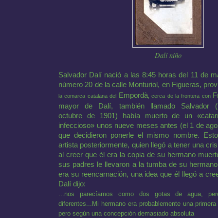
Dalí niño
Salvador Dalí nació a las 8:45 horas del
11 de m
número 20 de la calle Monturiol, en
Figueras
,
prov
Empordà
F
la comarca catalana del
, cerca de la frontera con
mayor de Dalí, también llamado Salvador (
octubre de 1901
) había muerto de un «catarro
infeccioso» unos nueve meses antes (el
1 de ago
que decidieron ponerle el mismo nombre. Est
artista posteriormente, quien llegó a tener una cri
al creer que él era la copia de su hermano muer
sus padres le llevaron a la tumba de su hermano 
era su reencarnación, una idea que él llegó a cree
Dalí dijo:
...nos parecíamos como dos gotas de agua, per
diferentes...Mi hermano era probablemente una primera
pero según una concepción demasiado absoluta