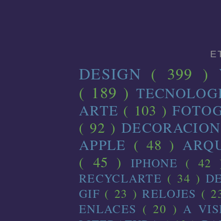
E
DESIGN
( 399 )
( 189 )
TECNOLOG
ARTE
( 103 )
FOTO
( 92 )
DECORACIO
APPLE
( 48 )
ARQ
( 45 )
IPHONE
( 42
RECYCLARTE
( 34 )
D
GIF
( 23 )
RELOJES
( 2
ENLACES
( 20 )
A VI