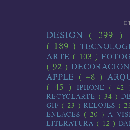
E
DESIGN
( 399 )
( 189 )
TECNOLOG
ARTE
( 103 )
FOTO
( 92 )
DECORACIO
APPLE
( 48 )
ARQ
( 45 )
IPHONE
( 42
RECYCLARTE
( 34 )
D
GIF
( 23 )
RELOJES
( 2
ENLACES
( 20 )
A VI
LITERATURA
( 12 )
D