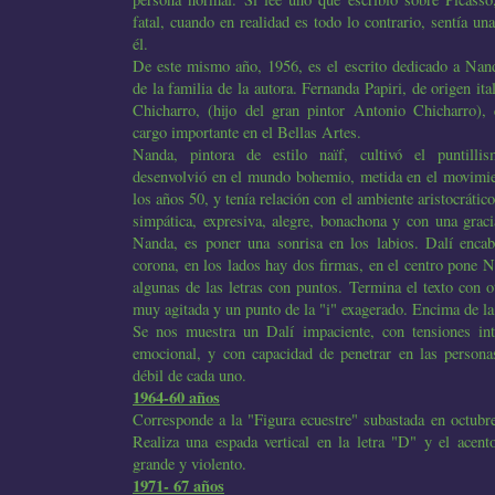
fatal, cuando en realidad es todo lo contrario, sentía u
él.
De este mismo año, 1956, es el escrito dedicado a Nan
de la familia de la autora. Fernanda Papiri, de origen ita
Chicharro, (hijo del gran pintor Antonio Chicharro)
cargo importante en el Bellas Artes.
Nanda, pintora de estilo naïf, cultivó el puntillis
desenvolvió en el mundo bohemio, metida en el movimie
los años 50, y tenía relación con el ambiente aristocráti
simpática, expresiva, alegre, bonachona y con una graci
Nanda, es poner una sonrisa en los labios. Dalí encab
corona, en los lados hay dos firmas, en el centro pone N
algunas de las letras con puntos. Termina el texto con o
muy agitada y un punto de la "i" exagerado. Encima de la
Se nos muestra un Dalí impaciente, con tensiones inte
emocional, y con capacidad de penetrar en las persona
débil de cada uno.
1964-60 años
Corresponde a la "Figura ecuestre" subastada en octub
Realiza una espada vertical en la letra "D" y el acento
grande y violento.
1971- 67 años