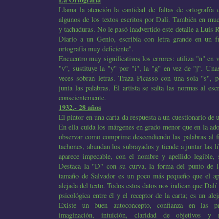
Llama la atención la cantidad de faltas de ortografía
algunos de los textos escritos por Dalí. También en mu
y tachaduras. No le pasó inadvertido este detalle a Luis
Diario a un Genio, escribía con letra grande en un f
ortografía muy deficiente".
Encuentro muy significativos los errores: utiliza "n" en 
"v", sustituye la "y" por "i", la "g" en vez de "j". Una
veces sobran letras. Traza Picasso con una sola "s", 
junta las palabras. El artista se salta las normas al esc
conscientemente.
1932.- 28 años
El pintor en una carta da respuesta a un cuestionario de 
En ella cuida los márgenes en grado menor que en la ado
observar como comprime descendiendo las palabras al f
tachones, abundan los subrayados y tiende a juntar las lí
aparece impecable, con el nombre y apellido legible, 
Destaca la "D" con su curva, la forma del punto de l
tamaño de Salvador es un poco más pequeño que el ape
alejada del texto. Todos estos datos nos indican que Dalí 
psicológica entre él y el receptor de la carta; es un alej
Existe un buen autoconcepto, confianza en las pro
imaginación, intuición, claridad de objetivos y 