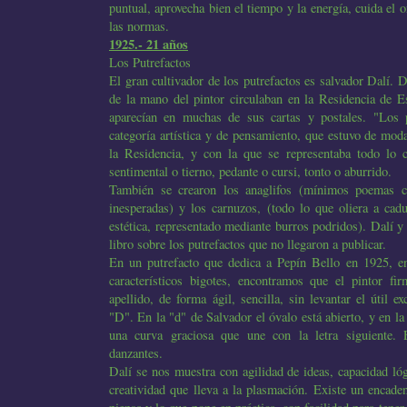
puntual, aprovecha bien el tiempo y la energía, cuida el o
las normas.
1925.- 21 años
Los Putrefactos
El gran cultivador de los putrefactos es salvador Dalí. 
de la mano del pintor circulaban en la Residencia de E
aparecían en muchas de sus cartas y postales. "Los 
categoría artística y de pensamiento, que estuvo de moda
la Residencia, y con la que se representaba todo lo c
sentimental o tierno, pedante o cursi, tonto o aburrido.
También se crearon los anaglifos (mínimos poemas c
inesperadas) y los carnuzos, (todo lo que oliera a cadu
estética, representado mediante burros podridos). Dalí y
libro sobre los putrefactos que no llegaron a publicar.
En un putrefacto que dedica a Pepín Bello en 1925, en
característicos bigotes, encontramos que el pintor f
apellido, de forma ágil, sencilla, sin levantar el útil e
"D". En la "d" de Salvador el óvalo está abierto, y en la 
una curva graciosa que une con la letra siguiente. 
danzantes.
Dalí se nos muestra con agilidad de ideas, capacidad lóg
creatividad que lleva a la plasmación. Existe un encade