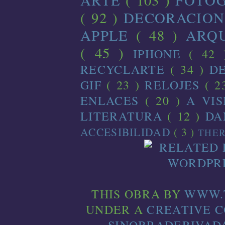
ARTE
( 103 )
FOTO
( 92 )
DECORACIO
APPLE
( 48 )
ARQ
( 45 )
IPHONE
( 42
RECYCLARTE
( 34 )
D
GIF
( 23 )
RELOJES
( 2
ENLACES
( 20 )
A VI
LITERATURA
( 12 )
D
ACCESIBILIDAD
( 3 )
THE
THIS
OBRA
BY
WWW.
UNDER A
CREATIVE 