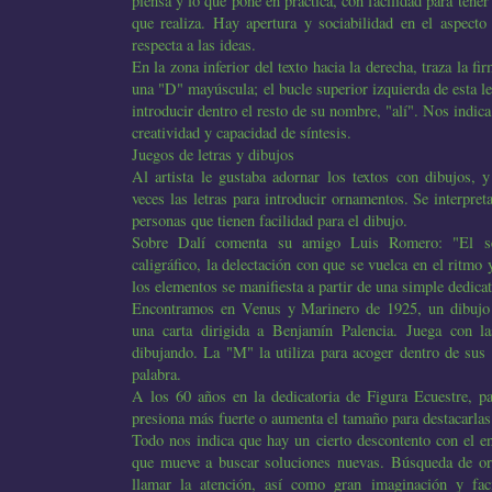
piensa y lo que pone en práctica, con facilidad para tener
que realiza. Hay apertura y sociabilidad en el aspecto
respecta a las ideas.
En la zona inferior del texto hacia la derecha, traza la f
una "D" mayúscula; el bucle superior izquierda de esta le
introducir dentro el resto de su nombre, "alí". Nos indic
creatividad y capacidad de síntesis.
Juegos de letras y dibujos
Al artista le gustaba adornar los textos con dibujos,
veces las letras para introducir ornamentos. Se interpre
personas que tienen facilidad para el dibujo.
Sobre Dalí comenta su amigo Luis Romero: "El se
caligráfico, la delectación con que se vuelca en el ritmo 
los elementos se manifiesta a partir de una simple dedicat
Encontramos en Venus y Marinero de 1925, un dibujo 
una carta dirigida a Benjamín Palencia. Juega con la
dibujando. La "M" la utiliza para acoger dentro de sus p
palabra.
A los 60 años en la dedicatoria de Figura Ecuestre, par
presiona más fuerte o aumenta el tamaño para destacarlas
Todo nos indica que hay un cierto descontento con el en
que mueve a buscar soluciones nuevas. Búsqueda de ori
llamar la atención, así como gran imaginación y faci