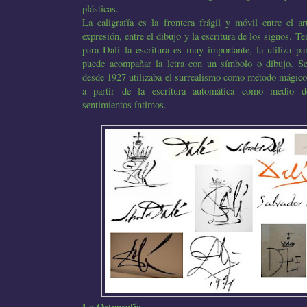
plásticas.
La caligrafía es la frontera frágil y móvil entre el a
expresión, entre el dibujo y la escritura de los signos. 
para Dalí la escritura es muy importante, la utiliza p
puede acompañar la letra con un símbolo o dibujo. Se 
desde 1927 utilizaba el surrealismo como método mágico d
a partir de la escritura automática como medio d
sentimientos íntimos.
La Ortografía