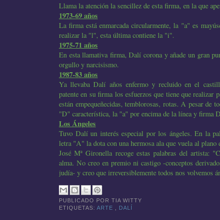
Llama la atención la sencillez de esta firma, en la que ap
1973-69 años
La firma está enmarcada circularmente, la "a" es mayús
realizar la "l", esta última contiene la "i".
1975-71 años
En esta llamativa firma, Dalí corona y añade un gran pun
orgullo y narcisismo.
1987-83 años
Ya llevaba Dalí años enfermo y recluido en el casti
patente en su firma los esfuerzos que tiene que realizar pa
están empequeñecidas, temblorosas, rotas. A pesar de to
"D" característica, la "a" por encima de la línea y firma D
Los Ángeles
Tuvo Dalí un interés especial por los ángeles. En la pa
letra "A" la dota con una hermosa ala que vuela al plano d
José Mª Gironella recoge estas palabras del artista: "
alma. No creo en premio ni castigo -conceptos derivado
judía- y creo que irreversiblemente todos nos volvemos án
PUBLICADO POR
TIA WITTY
ETIQUETAS:
ARTE
,
DALÍ