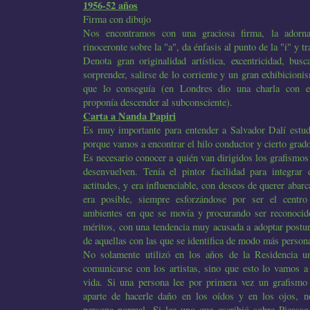
1956-52 años
Firma con dibujo
Nos encontramos con una graciosa firma, la adorn
rinoceronte sobre la "a", da énfasis al punto de la "i" y tr
Denota gran originalidad artística, excentricidad, busc
sorprender, salirse de lo corriente y un gran exhibicion
que lo conseguía (en Londres dio una charla con e
proponía descender al subconsciente).
Carta a Nanda Papiri
Es muy importante para entender a Salvador Dalí estud
porque vamos a encontrar el hilo conductor y cierto grado
Es necesario conocer a quién van dirigidos los grafismos
desenvuelven. Tenía el pintor facilidad para integrar 
actitudes, y era influenciable, con deseos de querer abarc
era posible, siempre esforzándose por ser el centro
ambientes en que se movía y procurando ser reconocid
méritos, con una tendencia muy acusada a adoptar postura
de aquellas con las que se identifica de modo más persona
No solamente utilizó en los años de la Residencia u
comunicarse con los artistas, sino que esto lo vamos a
vida. Si una persona lee por primera vez un grafismo
aparte de hacerle daño en los oídos y en los ojos, n
persona normal. Si lee uno que escribió sobre Picasso