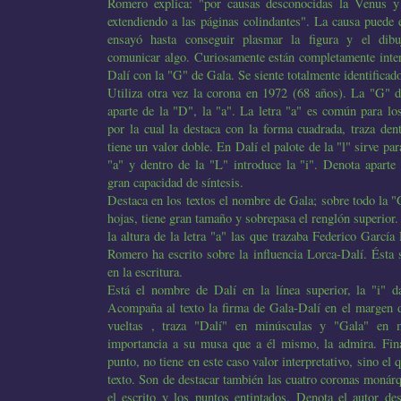
Romero explica: "por causas desconocidas la Venus y
extendiendo a las páginas colindantes". La causa puede e
ensayó hasta conseguir plasmar la figura y el dibu
comunicar algo. Curiosamente están completamente inte
Dalí con la "G" de Gala. Se siente totalmente identificado
Utiliza otra vez la corona en 1972 (68 años). La "G" 
aparte de la "D", la "a". La letra "a" es común para l
por la cual la destaca con la forma cuadrada, traza den
tiene un valor doble. En Dalí el palote de la "l" sirve par
"a" y dentro de la "L" introduce la "i". Denota aparte
gran capacidad de síntesis.
Destaca en los textos el nombre de Gala; sobre todo la "
hojas, tiene gran tamaño y sobrepasa el renglón superior
la altura de la letra "a" las que trazaba Federico Garcí
Romero ha escrito sobre la influencia Lorca-Dalí. Ésta 
en la escritura.
Está el nombre de Dalí en la línea superior, la "i" 
Acompaña al texto la firma de Gala-Dalí en el margen 
vueltas , traza "Dalí" en minúsculas y "Gala" en
importancia a su musa que a él mismo, la admira. Fina
punto, no tiene en este caso valor interpretativo, sino el q
texto. Son de destacar también las cuatro coronas moná
el escrito y los puntos entintados. Denota el autor de