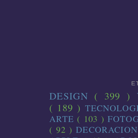
E
DESIGN
( 399 )
( 189 )
TECNOLOG
ARTE
( 103 )
FOTO
( 92 )
DECORACIO