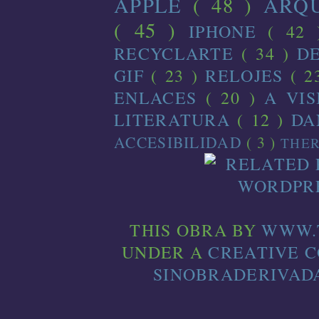
APPLE
( 48 )
ARQ
( 45 )
IPHONE
( 42
RECYCLARTE
( 34 )
D
GIF
( 23 )
RELOJES
( 2
ENLACES
( 20 )
A VI
LITERATURA
( 12 )
D
ACCESIBILIDAD
( 3 )
THE
THIS
OBRA
BY
WWW.
UNDER A
CREATIVE 
SINOBRADERIVADA