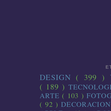
E
DESIGN
( 399 )
( 189 )
TECNOLOG
ARTE
( 103 )
FOTO
( 92 )
DECORACIO