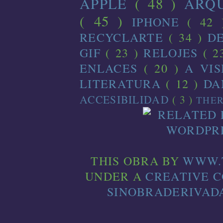
APPLE
( 48 )
ARQ
( 45 )
IPHONE
( 42
RECYCLARTE
( 34 )
D
GIF
( 23 )
RELOJES
( 2
ENLACES
( 20 )
A VI
LITERATURA
( 12 )
D
ACCESIBILIDAD
( 3 )
THE
THIS
OBRA
BY
WWW.
UNDER A
CREATIVE 
SINOBRADERIVADA