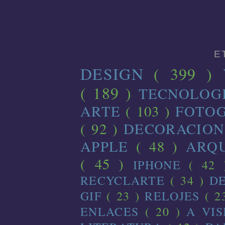
E
DESIGN
( 399 )
( 189 )
TECNOLOG
ARTE
( 103 )
FOTO
( 92 )
DECORACIO
APPLE
( 48 )
ARQ
( 45 )
IPHONE
( 42
RECYCLARTE
( 34 )
D
GIF
( 23 )
RELOJES
( 2
ENLACES
( 20 )
A VI