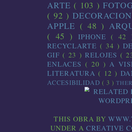
ARTE
( 103 )
FOTO
( 92 )
DECORACIO
APPLE
( 48 )
ARQ
( 45 )
IPHONE
( 42
RECYCLARTE
( 34 )
D
GIF
( 23 )
RELOJES
( 2
ENLACES
( 20 )
A VI
LITERATURA
( 12 )
D
ACCESIBILIDAD
( 3 )
THE
THIS
OBRA
BY
WWW.
UNDER A
CREATIVE 