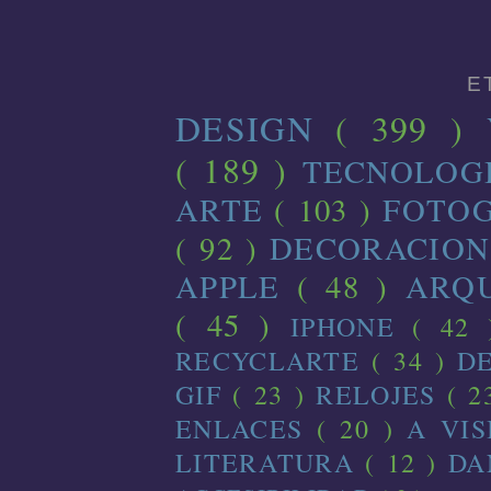
E
DESIGN
( 399 )
( 189 )
TECNOLOG
ARTE
( 103 )
FOTO
( 92 )
DECORACIO
APPLE
( 48 )
ARQ
( 45 )
IPHONE
( 42
RECYCLARTE
( 34 )
D
GIF
( 23 )
RELOJES
( 2
ENLACES
( 20 )
A VI
LITERATURA
( 12 )
D