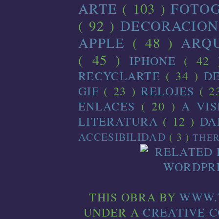
ARTE
( 103 )
FOTO
( 92 )
DECORACIO
APPLE
( 48 )
ARQ
( 45 )
IPHONE
( 42
RECYCLARTE
( 34 )
D
GIF
( 23 )
RELOJES
( 2
ENLACES
( 20 )
A VI
LITERATURA
( 12 )
D
ACCESIBILIDAD
( 3 )
THE
THIS
OBRA
BY
WWW.
UNDER A
CREATIVE 