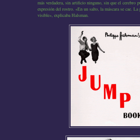
más verdadera, sin artificio ninguno, sin que el cerebro p
expresión del rostro. «En un salto, la máscara se cae. La 
visible», explicaba Halsman.