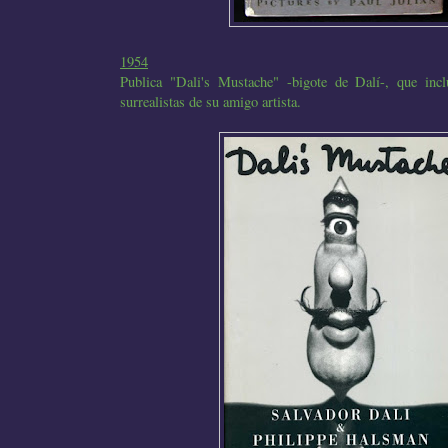
1954
Publica "Dali's Mustache" -bigote de Dalí-, que incl
surrealistas de su amigo artista.