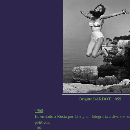
Brigitte BARDOT. 1955
1960
Es enviado a Rusia por Life y ahí fotografía a diversos esc
políticos.
1961