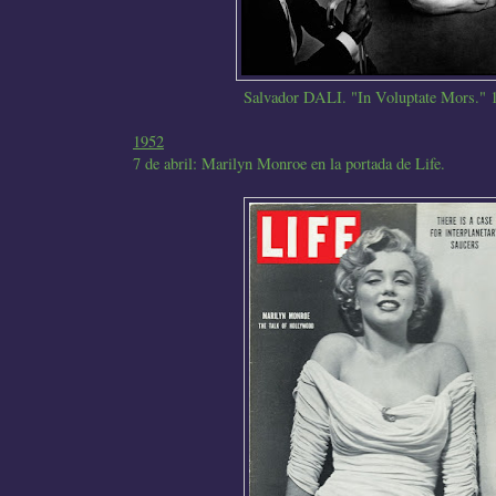
Salvador DALI. "In Voluptate Mors." 
1952
7 de abril: Marilyn Monroe en la portada de Life.