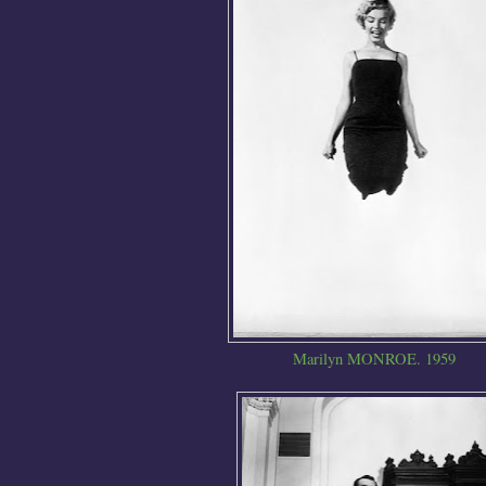
Marilyn MONROE. 1959