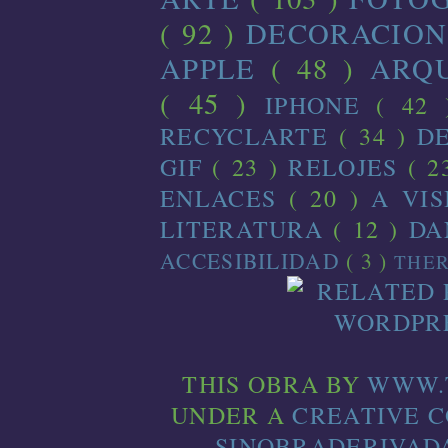
( 92 )
DECORACIO
APPLE
( 48 )
ARQ
( 45 )
IPHONE
( 42
RECYCLARTE
( 34 )
D
GIF
( 23 )
RELOJES
( 2
ENLACES
( 20 )
A VI
LITERATURA
( 12 )
D
ACCESIBILIDAD
( 3 )
THE
THIS
OBRA
BY
WWW.
UNDER A
CREATIVE 
SINOBRADERIVADA