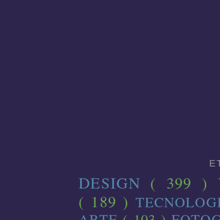
E
DESIGN
( 399 )
( 189 )
TECNOLOG
ARTE
( 103 )
FOTO