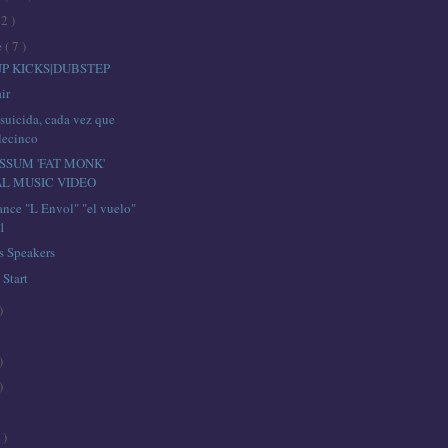
12 )
e
( 7 )
P KICKS|DUBSTEP
ir
 suicida, cada vez que
lecinco
OSSUM 'FAT MONK'
AL MUSIC VIDEO
ance "L Envol" "el vuelo"
11
s Speakers
 Start
)
)
)
 )