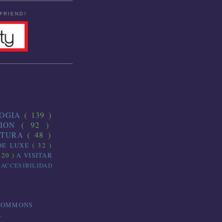
FRIEND!
LOGIA
( 139 )
CION
( 92 )
CTURA
( 48 )
DE LUXE
( 32 )
 20 )
A VISITAR
)
ACCESIBILIDAD
COMMONS
.