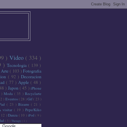
99 )
Video
( 334 )
9 )
Tecnologia
( 139 )
)
Arte
( 103 )
Fotografia
cion
( 92 )
Decoracion
dad
( 77 )
Apple
( 48 )
 48 )
Japon
( 45 )
iPhone
6 )
Moda
( 35 )
Recyclarte
32 )
Eventos
( 28 )
Gif
( 23 )
iPad
( 23 )
Bizarre
( 21 )
A visitar
( 19 )
Pepe/Kiko
( 12 )
Danza
( 10 )
iPod
( 9 )
idad
( 3 )
Therapy
( 1 )