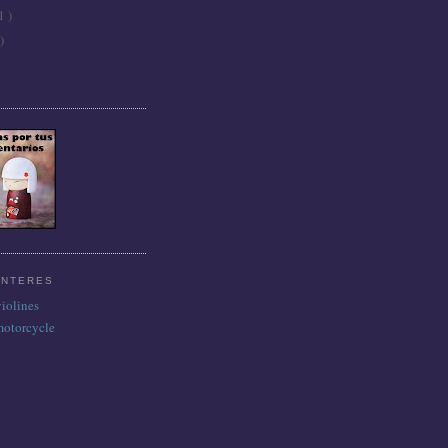
1 )
)
INTERES
violines
motorcycle