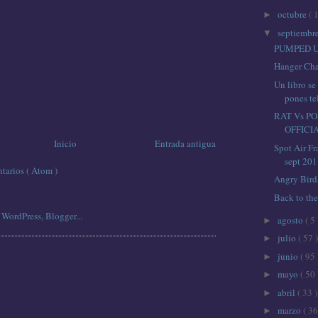
octubre
( 
►
septiembr
▼
PUMPED U
Hanger Cha
Un libro se
pones te
RAT Vs P
OFFICI
Inicio
Entrada antigua
Spot Air Fr
sept 20
tarios ( Atom )
Angry Bird
Back to the
agosto
( 5 
►
julio
( 57 )
►
junio
( 95 
►
mayo
( 50 
►
abril
( 33 )
►
marzo
( 36
►