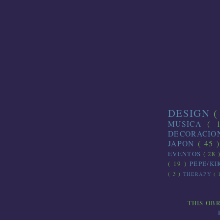
DESIGN
(
MUSICA
( 
DECORACI
JAPON
( 45 
EVENTOS
( 28 
( 19 )
PEPE/K
( 3 )
THERAPY
( 
THIS
OB