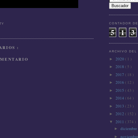
CONTADOR DE
TTY
5
1
3
RIOS :
ARCHIVO DEL
OMENTARIO
2020
( 1 )
►
2018
( 5 )
►
2017
( 18 )
►
2016
( 12 )
►
2015
( 43 )
►
2014
( 64 )
►
2013
( 23 )
►
2012
( 152 )
►
2011
( 374 )
▼
diciembre
►
noviembr
►