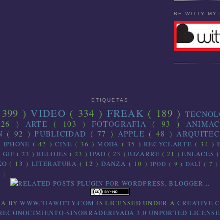
BE WITTY MY 
ETIQUETAS
 399 )
VIDEO
( 334 )
FREAK
( 189 )
TECNO
126 )
ARTE
( 103 )
FOTOGRAFIA
( 93 )
ANIMA
ON
( 92 )
PUBLICIDAD
( 77 )
APPLE
( 48 )
ARQUITE
)
IPHONE
( 42 )
CINE
( 36 )
MODA
( 35 )
RECYCLARTE
( 34 )
)
GIF
( 23 )
RELOJES
( 23 )
IPAD
( 23 )
BIZARRE
( 21 )
ENLACES
(
IKO
( 13 )
LITERATURA
( 12 )
DANZA
( 10 )
IPOD
( 9 )
DALÍ
( 7 
1 )
RA
BY
WWW.TIAWITTY.COM
IS LICENSED UNDER A
CREATIVE 
RECONOCIMIENTO-SINOBRADERIVADA 3.0 UNPORTED LICENSE