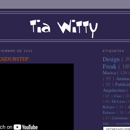
TIEMBRE DE 2011
ETIQUETAS
Design
( 3
KS|DUBSTEP
Freak
( 18
Musica
( 126 
( 93 )
Anima
( 92 )
Publici
Arquitectura
(
( 42 )
Cine
( 3
( 34 )
De Luxe
( 
Relojes
( 23 )
Enlaces
( 20 )
( 13 )
Literatura
Dalí
( 7 )
Accesibil