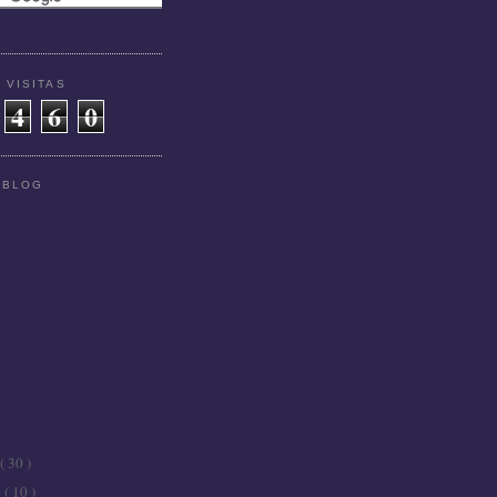
 VISITAS
4
6
0
 BLOG
( 30 )
e
( 10 )