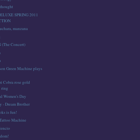
 thought
DELUXE SPRING 2011
CTION
 cuchara, manzana
k
(The Concert)
a
m
son Green Machine plays
ri Cobra rose gold
 ring
nal Women's Day
ey - Dream Brother
ks is fun!
Tattoo Machine
lencio
edom!