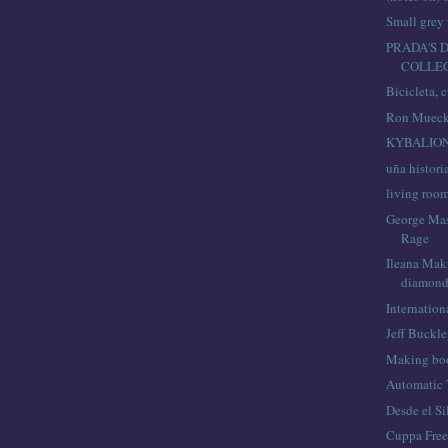
Small grey
PRADA'S 
COLLE
Bicicleta,
Ron Muec
KYBALION 
uña histori
living roo
George Ma
Rage
Ileana Mak
diamond
Internatio
Jeff Buckl
Making boo
Automatic 
Desde el Si
Cuppa Fre