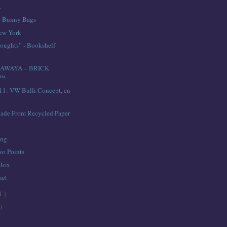
L
r Bunny Bags
ew York
houghts” - Bookshelf
AWAYA – BRICK
T™
11: VW Bulli Concept, en
ade From Recycled Paper
ing
o Points
 Box
net
1 )
)