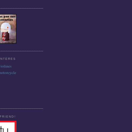
INTERES
violines
motorcycle
FRIEND!