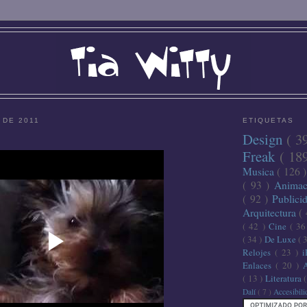
 DE 2011
ETIQUETAS
Design
( 3
Freak
( 18
Musica
( 126 
( 93 )
Anima
( 92 )
Publici
Arquitectura
(
( 42 )
Cine
( 3
( 34 )
De Luxe
( 
Relojes
( 23 )
Enlaces
( 20 )
( 13 )
Literatura
Dalí
( 7 )
Accesibil