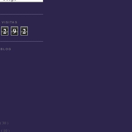
 VISITAS
2
9
2
 BLOG
( 30 )
e
( 10 )