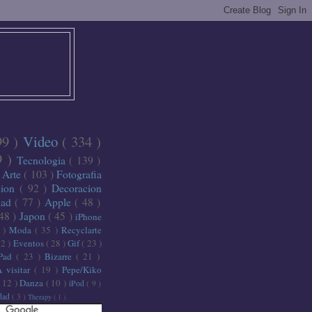
99 )
Video
( 334 )
9 )
Tecnologia
( 139 )
)
Arte
( 103 )
Fotografia
cion
( 92 )
Decoracion
dad
( 77 )
Apple
( 48 )
 48 )
Japon
( 45 )
iPhone
6 )
Moda
( 35 )
Recyclarte
32 )
Eventos
( 28 )
Gif
( 23 )
iPad
( 23 )
Bizarre
( 21 )
A visitar
( 19 )
Pepe/Kiko
( 12 )
Danza
( 10 )
iPod
( 9 )
idad
( 3 )
Therapy
( 1 )