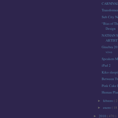
CARNIVA
Transforme
Sub City N
“Bias of T
Design
NATHAN S
ARTIS
Ginebra 20
vivo
Speakers M
iPad 2
Kiko sleep
Between Tw
Pink Cake
Human Pla
febrero
( 2
►
enero
( 18 
►
2010
( 470 )
►