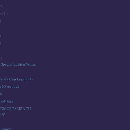
12 )
e
( 7 )
)
)
)
 )
 Special Edition White
ral's Cup Legend 42
n 60 seconds
di
ped Tags
 "INMORTALIZA TU
IA"
biology