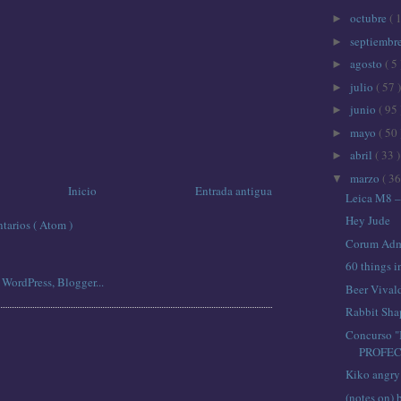
octubre
( 
►
septiembr
►
agosto
( 5 
►
julio
( 57 )
►
junio
( 95 
►
mayo
( 50 
►
abril
( 33 )
►
marzo
( 36
▼
Inicio
Entrada antigua
Leica M8 –
Hey Jude
tarios ( Atom )
Corum Admi
60 things i
Beer Vival
Rabbit Sha
Concurso
PROFEC
Kiko angry
(notes on) 