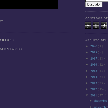
CONTADOR DE
TTY
5
1
3
RIOS :
ARCHIVO DEL
2020
( 1 )
►
OMENTARIO
2018
( 5 )
►
2017
( 18 )
►
2016
( 12 )
►
2015
( 43 )
►
2014
( 64 )
►
2013
( 23 )
►
2012
( 152 )
►
2011
( 374 )
▼
diciembre
►
noviembr
►