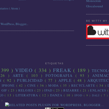
Monocrom
Glocalsound
tarios ( Atom )
BE WITTY MY 
ETIQUETAS
 399 )
VIDEO
( 334 )
FREAK
( 189 )
TECNO
126 )
ARTE
( 103 )
FOTOGRAFIA
( 93 )
ANIMA
ON
( 92 )
PUBLICIDAD
( 77 )
APPLE
( 48 )
ARQUITE
)
IPHONE
( 42 )
CINE
( 36 )
MODA
( 35 )
RECYCLARTE
( 34 )
)
GIF
( 23 )
RELOJES
( 23 )
IPAD
( 23 )
BIZARRE
( 21 )
ENLACES
(
IKO
( 13 )
LITERATURA
( 12 )
DANZA
( 10 )
IPOD
( 9 )
DALÍ
( 7 
1 )