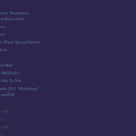
croix Masterpiece
ur Roue carrée
toos
an’s
 White Special Edition
lock
n
ar Here
 FIESTAS!!!
s Gets To You
lendar 2011 “Mythology”
Lagerfeld
e
( 26 )
43 )
e
( 69 )
5 )