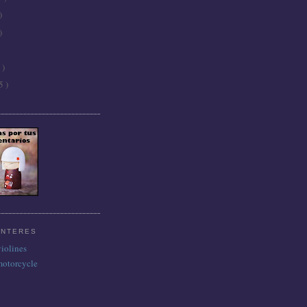
)
)
 )
5 )
INTERES
violines
motorcycle