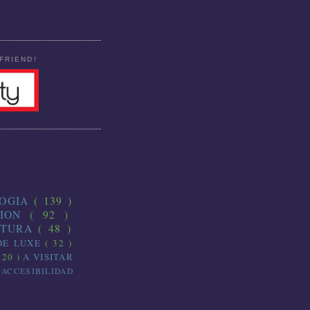
FRIEND!
LOGIA
( 139 )
CION
( 92 )
CTURA
( 48 )
DE LUXE
( 32 )
 20 )
A VISITAR
)
ACCESIBILIDAD