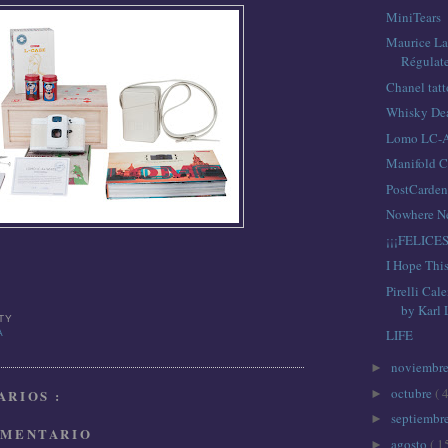
MiniTears
Maurice La
Régulate
Chanel tat
Whisky De
Lomo LC-A+
Manifold C
PostCarde
Nowhere Ne
¡¡¡FELICES
I Hope Thi
Pirelli Ca
by Karl 
TTY
LIFE
A
noviembr
►
octubre
( 
►
RIOS :
septiembr
►
OMENTARIO
agosto
( 1
►