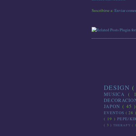
Suscribirse a:
Enviar comen
DESIGN
(
MUSICA
( 
DECORACI
JAPON
( 45 
EVENTOS
( 28 
( 19 )
PEPE/K
( 3 )
THERAPY
( 