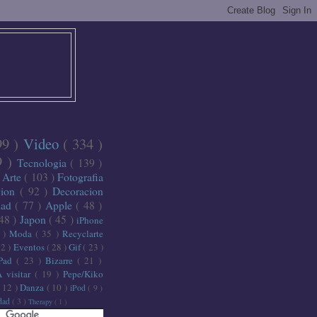
99 )
Video
( 334 )
9 )
Tecnologia
( 139 )
)
Arte
( 103 )
Fotografia
cion
( 92 )
Decoracion
dad
( 77 )
Apple
( 48 )
 48 )
Japon
( 45 )
iPhone
6 )
Moda
( 35 )
Recyclarte
32 )
Eventos
( 28 )
Gif
( 23 )
iPad
( 23 )
Bizarre
( 21 )
A visitar
( 19 )
Pepe/Kiko
( 12 )
Danza
( 10 )
iPod
( 9 )
idad
( 3 )
Therapy
( 1 )