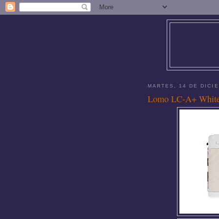
MARTES, 14 DE DICI
Lomo LC-A+ White 