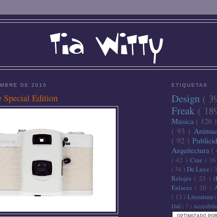
EMBRE DE 2010
ETIQUETAS
Design
( 3
Special Edition
Freak
( 18
Musica
( 126 
( 93 )
Anima
( 92 )
Publici
Arquitectura
(
( 42 )
Cine
( 3
( 34 )
De Luxe
( 
Relojes
( 23 )
Enlaces
( 20 )
( 13 )
Literatura
Dalí
( 7 )
Accesibil