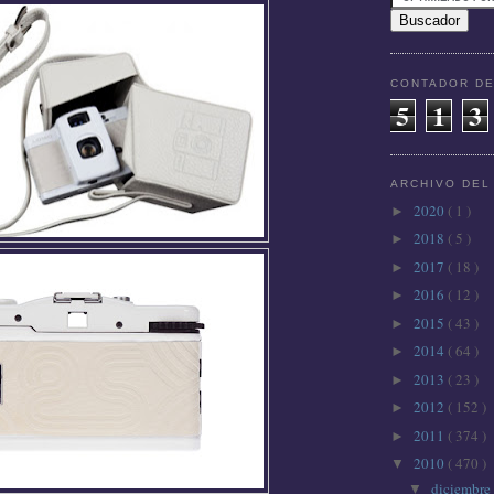
CONTADOR DE
5
1
3
ARCHIVO DEL
2020
( 1 )
►
2018
( 5 )
►
2017
( 18 )
►
2016
( 12 )
►
2015
( 43 )
►
2014
( 64 )
►
2013
( 23 )
►
2012
( 152 )
►
2011
( 374 )
►
2010
( 470 )
▼
diciembre
▼