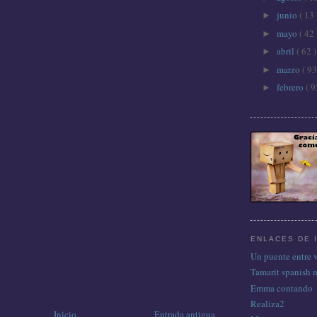
junio
( 13 
►
mayo
( 42 
►
abril
( 62 )
►
marzo
( 93
►
febrero
( 9
►
ENLACES DE 
Un puente entre 
Tamarit spanish 
Emma contando
Realiza2
Inicio
Entrada antigua