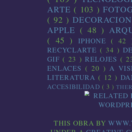
ARTE
( 103 )
FOTO
( 92 )
DECORACIO
APPLE
( 48 )
ARQ
( 45 )
IPHONE
( 42
RECYCLARTE
( 34 )
D
GIF
( 23 )
RELOJES
( 2
ENLACES
( 20 )
A VI
LITERATURA
( 12 )
D
ACCESIBILIDAD
( 3 )
THE
THIS
OBRA
BY
WWW.