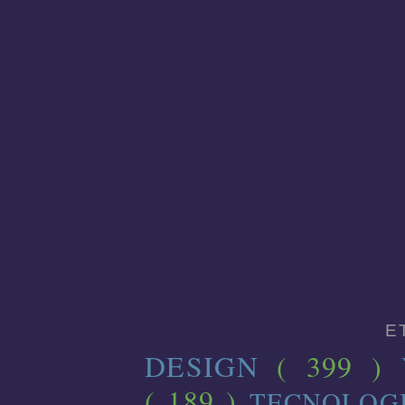
E
DESIGN
( 399 )
( 189 )
TECNOLOG