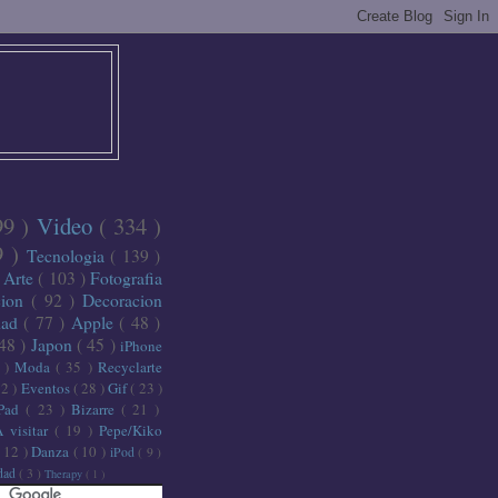
99 )
Video
( 334 )
9 )
Tecnologia
( 139 )
)
Arte
( 103 )
Fotografia
cion
( 92 )
Decoracion
dad
( 77 )
Apple
( 48 )
 48 )
Japon
( 45 )
iPhone
6 )
Moda
( 35 )
Recyclarte
32 )
Eventos
( 28 )
Gif
( 23 )
iPad
( 23 )
Bizarre
( 21 )
A visitar
( 19 )
Pepe/Kiko
( 12 )
Danza
( 10 )
iPod
( 9 )
idad
( 3 )
Therapy
( 1 )