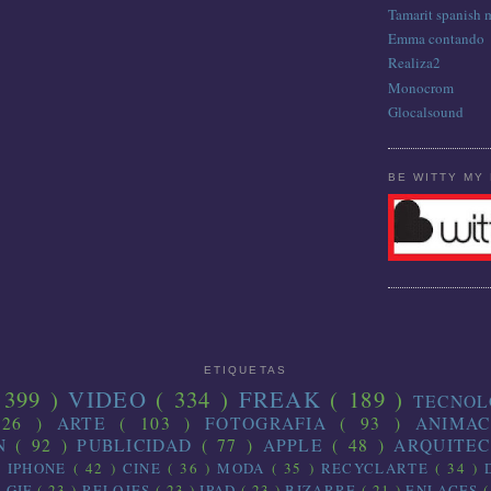
Tamarit spanish 
Emma contando
Realiza2
Monocrom
Glocalsound
BE WITTY MY 
ETIQUETAS
 399 )
VIDEO
( 334 )
FREAK
( 189 )
TECNO
126 )
ARTE
( 103 )
FOTOGRAFIA
( 93 )
ANIMA
ON
( 92 )
PUBLICIDAD
( 77 )
APPLE
( 48 )
ARQUITE
)
IPHONE
( 42 )
CINE
( 36 )
MODA
( 35 )
RECYCLARTE
( 34 )
)
GIF
( 23 )
RELOJES
( 23 )
IPAD
( 23 )
BIZARRE
( 21 )
ENLACES
(