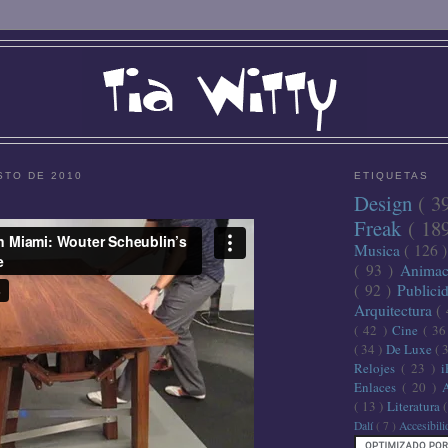
STO DE 2010
ETIQUETAS
Design
( 3
Freak
( 18
Musica
( 126 
( 93 )
Anima
( 92 )
Publici
Arquitectura
(
( 42 )
Cine
( 3
( 34 )
De Luxe
( 
Relojes
( 23 )
Enlaces
( 20 )
( 13 )
Literatura
Dalí
( 7 )
Accesibil