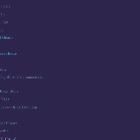
e
( 26 )
43 )
e
( 69 )
5 )
f Giants
tone House
able
mmy Burst TV commercial
 Black Book
 Rigs
queeze Drink Fountain
ner Chairs
Berlin
-X, Ctrl -Z