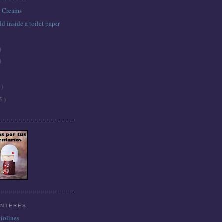
e Creams
ld inside a toilet paper
)
)
 )
5 )
INTERES
violines