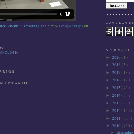
CONTADOR DE
ter Scheublin’s Walking Table
from
Designer Pages
on
5
1
3
TTY
ARCHIVO DEL
ECNOLOGIA
2020
( 1 )
►
2018
( 5 )
►
RIOS :
2017
( 18 )
►
2016
( 12 )
►
OMENTARIO
2015
( 43 )
►
2014
( 64 )
►
2013
( 23 )
►
2012
( 152 )
►
2011
( 374 )
►
2010
( 470 )
▼
diciembre
►