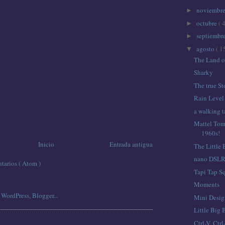
noviembr
►
octubre
( 
►
septiembr
►
agosto
( 1
▼
The Land o
Sharky
The true S
Rain Level
a walking t
Mattel To
1960s!
Inicio
Entrada antigua
The Little
nano DSLR
tarios ( Atom )
Tapi Tap S
Moments
Mini Desig
Little Big 
Ctrl-V, Ctrl