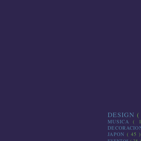
DESIGN
(
MUSICA
( 
DECORACI
JAPON
( 45 
EVENTOS
( 28 