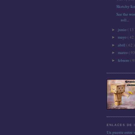
Sketchy Ic
See the wor
roll...
junio
( 13 
►
mayo
( 42 
►
abril
( 62 )
►
marzo
( 93
►
febrero
( 9
►
ENLACES DE 
Un puente entre 