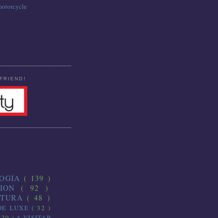
motorcycle
FRIEND!
LOGIA
( 139 )
CION
( 92 )
CTURA
( 48 )
DE LUXE
( 32 )
 20 )
A VISITAR